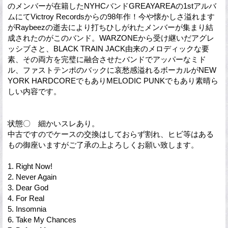
のメンバーが在籍したNYHCバンドGREAYAREAの1stアルバ
ムにてVictroy Recordsからの98年作！今や懐かしさ溢れます
がRaybeezの逝去により打ちひしがれたメンバーが集まり結
成されたのがこのバンド。WARZONEから受け継いだアグレ
ッシブさと、BLACK TRAIN JACK由来のメロディックな要
素、その両方を完璧に融合させたバンドでアッパーなミド
ル、ファストテンポのバックに哀愁感溢れるボーカルがNEW
YORK HARDCOREでもありMELODIC PUNKでもあり素晴ら
しい内容です。
状態〇 細かいスレあり。
中古ですのでケースの交換はしておらず割れ、ヒビ等はある
もの御座いますがご了承の上よろしくお願い致します。
1. Right Now!
2. Never Again
3. Dear God
4. For Real
5. Insomnia
6. Take My Chances