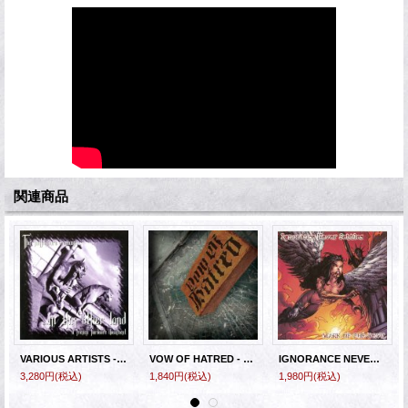
関連商品
VARIOUS ARTISTS - The Nightmare Remains... In This Other Land - A French Hardcore Document [2xCD] (USED)
VOW OF HATRED - S/T [CD]
IGNORANCE NEVER SETTLES / MARK OF THE DEVIL - Split [CD]
3,280円
(税込)
1,840円
(税込)
1,980円
(税込)