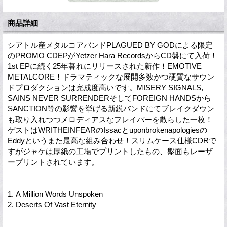
商品詳細
シアトル産メタルコアバンドPLAGUED BY GODによる限定
のPROMO CDEPがYetzer Hara RecordsからCD盤にて入荷！
1st EPに続く25年暮れにリリースされた新作！EMOTIVE
METALCORE！ドラマティックな展開多数かつ硬質なサウン
ドプロダクションは完成度高いです。MISERY SIGNALS,
SAINS NEVER SURRENDERそしてFOREIGN HANDSから
SANCTION等の影響を挙げる新鋭バンドにてブレイクダウン
も取り入れつつメロディアスなフレイバーを散らした一枚！
ゲストはWRITHEINFEARのIssacとuponbrokenapologiesの
Eddyというまた最高な組み合わせ！スリムケース仕様CDRで
すがジャケは厚紙の工場でプリントしたもの、盤面もレーザ
ープリントされています。
1. A Million Words Unspoken
2. Deserts Of Vast Eternity