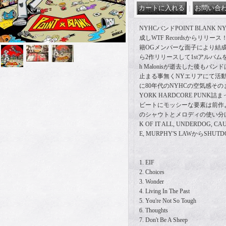
｜
NYHCバンドPOINT BLANK 
成しWTF Recordsからリリー
籍OGメンバーな面子により結成されNot
ら2作リリースして1stアルバムを
h Malonisが逝去した後もバ
止まる事無くNYエリアにて活
に80年代のNYHCの空気感そのま
YORK HARDCORE PUN
ビートにモッシーな要素は前作
のシャウトとメロディの使い分け
K OF IT ALL, UNDERDOG, C
E, MURPHY'S LAWからSH
1. EIF
2. Choices
3. Wonder
4. Living In The Past
5. You're Not So Tough
6. Thoughts
7. Don't Be A Sheep