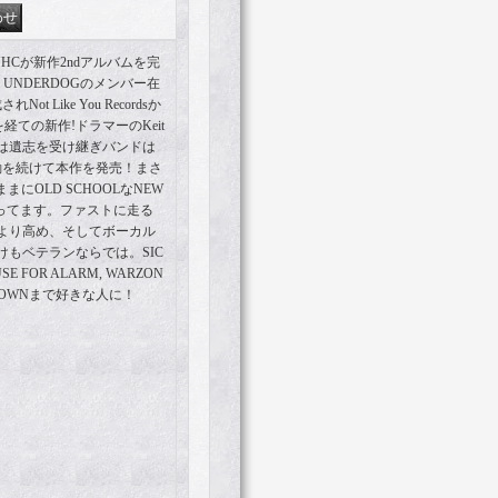
NYHCが新作2ndアルバムを完
ス！UNDERDOGのメンバー在
 Like You Recordsか
経ての新作!ドラマーのKeit
ンドは遺志を受け継ぎバンドは
動を続けて本作を発売！まさ
まにOLD SCHOOLなNEW
K詰まってます。ファストに走る
より高め、そしてボーカル
もベテランならでは。SIC
AUSE FOR ALARM, WARZON
UTDOWNまで好きな人に！