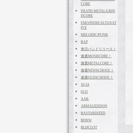
CORE
DEATH METAL/GRIN
DCORE
EMO/INDIE/ALTANAT
IVE
MELODIC/PUNK
RAP
来日バンドリリース！
激選MOSHCORE！
激選METALCORE！
激選NEWSCHOOL！
激選OLDSCHOOL！
10-54
6131
AAK
ARMAGEDDON
BASTARDIZED
BDHW
BLDCLOT