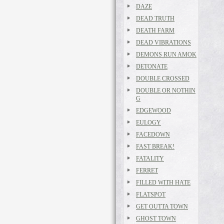
DAZE
DEAD TRUTH
DEATH FARM
DEAD VIBRATIONS
DEMONS RUN AMOK
DETONATE
DOUBLE CROSSED
DOUBLE OR NOTHIN
G
EDGEWOOD
EULOGY
FACEDOWN
FAST BREAK!
FATALITY
FERRET
FILLED WITH HATE
FLATSPOT
GET OUTTA TOWN
GHOST TOWN