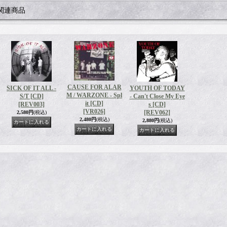
関連商品
CAUSE FOR ALAR
SICK OF IT ALL -
YOUTH OF TODAY
M / WARZONE - Spl
S/T [CD]
- Can't Close My Eye
it [CD]
[REV003]
s [CD]
[VR026]
[REV062]
2,580円
(税込)
2,480円
(税込)
2,880円
(税込)