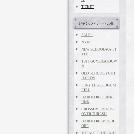
TICKET
ジャンル・レーベル別
SALE!!
NYHC
NEW SCHOOL/90's ST
YLE
TUFFGUY/BEATDOW
N
OLD SCHOOL/YOUT
H CREW
FURY EDGE/EDGE M
ETAL
HARDCORE PUNK/P
UNK
CROSSOVER/CROSS
OVER THRASH
HARDCORE/MOSHC
ORE
METALCORE/DEATH