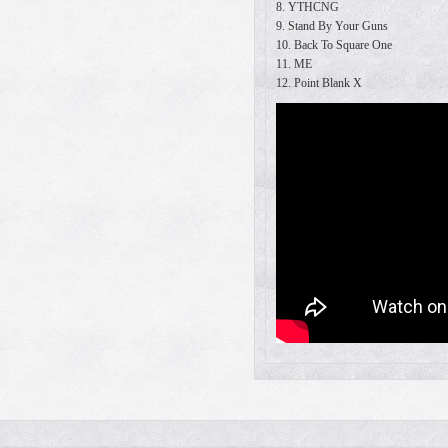
8. YTHCNG
9. Stand By Your Guns
10. Back To Square One
11. ME
12. Point Blank X