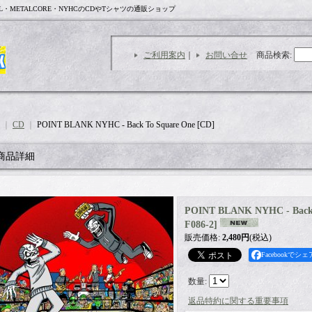
L・METALCORE・NYHCのCDやTシャツの通販ショップ
ご利用案内
｜
お問い合せ
商品検索
:
｜
CD
｜
POINT BLANK NYHC - Back To Square One [CD]
商品詳細
POINT BLANK NYHC - Back 
F086-2
]
販売価格
:
2,480円
(税込)
Facebookでシェ
数量
:
返品特約に関する重要事項