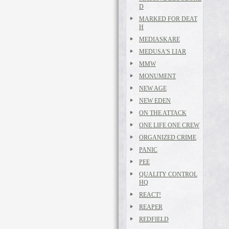
D
MARKED FOR DEAT
H
MEDIASKARE
MEDUSA'S LIAR
MMW
MONUMENT
NEW AGE
NEW EDEN
ON THE ATTACK
ONE LIFE ONE CREW
ORGANIZED CRIME
PANIC
PEE
QUALITY CONTROL
HQ
REACT!
REAPER
REDFIELD