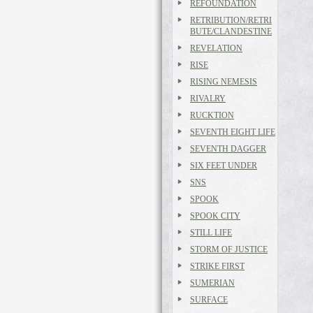
REFOUNDATION
RETRIBUTION/RETRI
BUTE/CLANDESTINE
REVELATION
RISE
RISING NEMESIS
RIVALRY
RUCKTION
SEVENTH EIGHT LIFE
SEVENTH DAGGER
SIX FEET UNDER
SNS
SPOOK
SPOOK CITY
STILL LIFE
STORM OF JUSTICE
STRIKE FIRST
SUMERIAN
SURFACE