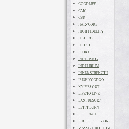
GOODLIFE
GMC
GSR
HARVCORE
HIGH FIDELITY
HOTFOOT
HOT STEEL
I FOR US
INDECISION
INDELIRIUM
INNER STRENGTH
IRISH VOODOO
KNIVES OUT
LIFE TO LIVE
LAST RESORT
LET IT BURN
LIFEFORCE
LUCIFERS LEGIONS
MASSIVE BLOODSHE