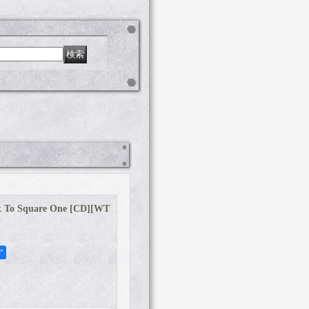
To Square One [CD]
[
WT
ア