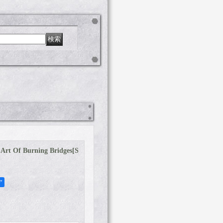
t Of Burning Bridges
[
S
ア