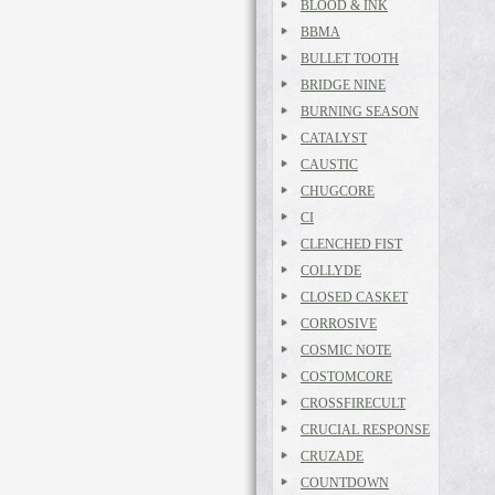
BLOOD & INK
BBMA
BULLET TOOTH
BRIDGE NINE
BURNING SEASON
CATALYST
CAUSTIC
CHUGCORE
CI
CLENCHED FIST
COLLYDE
CLOSED CASKET
CORROSIVE
COSMIC NOTE
COSTOMCORE
CROSSFIRECULT
CRUCIAL RESPONSE
CRUZADE
COUNTDOWN