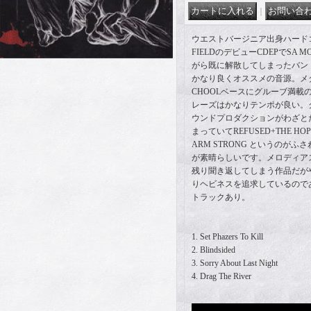
｜
ウエストバージニア出身ハードコア
FIELDのデビューCDEPでSA
がら既に解散してしまったバン
かなり良くオススメの音源。メタ
CHOOLベースにグルーブ満載
レーズはかなりテンポが良い。
ウンドプロダクションがわざと
まっていてREFUSED+THE HOPE
ARM STRONG というのが
が素晴らしいです。メロディア
残り聞き返してしまう作品だが
りヘビネスを追求しているので
トラックあり。
1. Set Phazers To Kill
2. Blindsided
3. Sorry About Last Night
4. Drag The River