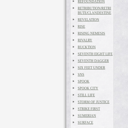
REFOUNDATION
RETRIBUTION/RETRI
BUTE/CLANDESTINE
REVELATION
RISE
RISING NEMESIS
RIVALRY
RUCKTION
SEVENTH EIGHT LIFE
SEVENTH DAGGER
SIX FEET UNDER
SNS
SPOOK
SPOOK CITY
STILL LIFE
STORM OF JUSTICE
STRIKE FIRST
SUMERIAN
SURFACE