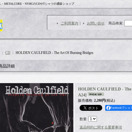
L・METALCORE・NYHCのCDやTシャツの通販ショップ
ご利用案内
｜
お問い合せ
商品検索
:
｜
CD
｜
HOLDEN CAULFIELD - The Art Of Burning Bridges
商品詳細
HOLDEN CAULFIELD - The Ar
A24
]
販売価格
:
2,280円
(税込)
Facebookでシェ
数量
:
返品特約に関する重要事項