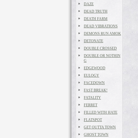
DAZE
DEAD TRUTH
DEATH FARM
DEAD VIBRATIONS
DEMONS RUN AMOK
DETONATE
DOUBLE CROSSED
DOUBLE OR NOTHIN
G
EDGEWOOD
EULOGY
FACEDOWN
FAST BREAK!
FATALITY
FERRET
FILLED WITH HATE
FLATSPOT
GET OUTTA TOWN
GHOST TOWN