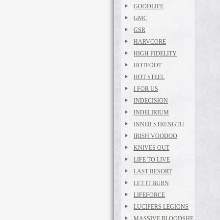
GOODLIFE
GMC
GSR
HARVCORE
HIGH FIDELITY
HOTFOOT
HOT STEEL
I FOR US
INDECISION
INDELIRIUM
INNER STRENGTH
IRISH VOODOO
KNIVES OUT
LIFE TO LIVE
LAST RESORT
LET IT BURN
LIFEFORCE
LUCIFERS LEGIONS
MASSIVE BLOODSHE