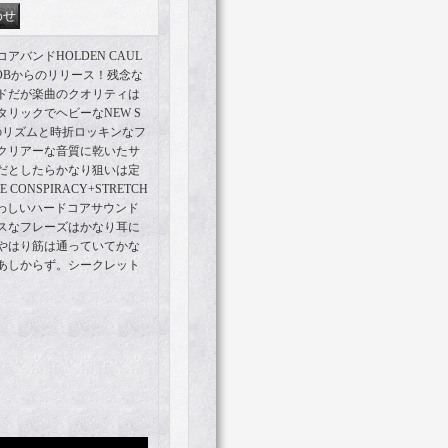
バンドHOLDEN CAUL
 MOBからのリリース！残念な
ドだが楽曲のクオリティは
リックでヘビーなNEW S
のリズムと時折ロッキンなフ
クリアーな音質に乾いたサ
だとしたらかなり狙いは定
 CONSPIRACY+STRETCH
ふさわしいハードコアサウンド
スなフレーズはかなり耳に
やはり筋は通っていてかな
あしからず。シークレット