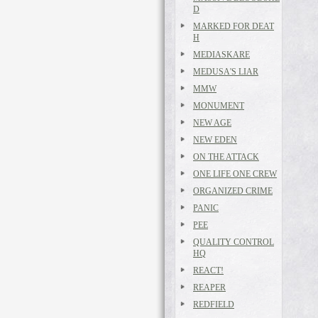
D
MARKED FOR DEAT
H
MEDIASKARE
MEDUSA'S LIAR
MMW
MONUMENT
NEW AGE
NEW EDEN
ON THE ATTACK
ONE LIFE ONE CREW
ORGANIZED CRIME
PANIC
PEE
QUALITY CONTROL
HQ
REACT!
REAPER
REDFIELD