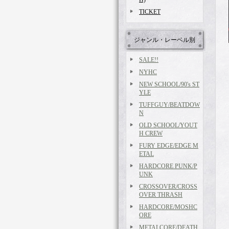
TICKET
ジャンル・レーベル別
SALE!!
NYHC
NEW SCHOOL/90's ST
YLE
TUFFGUY/BEATDOW
N
OLD SCHOOL/YOUT
H CREW
FURY EDGE/EDGE M
ETAL
HARDCORE PUNK/P
UNK
CROSSOVER/CROSS
OVER THRASH
HARDCORE/MOSHC
ORE
METALCORE/DEATH