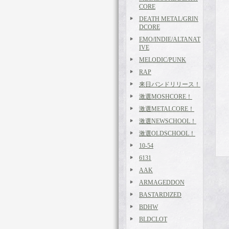
CORE
DEATH METAL/GRIN
DCORE
EMO/INDIE/ALTANAT
IVE
MELODIC/PUNK
RAP
来日バンドリリース！
激選MOSHCORE！
激選METALCORE！
激選NEWSCHOOL！
激選OLDSCHOOL！
10-54
6131
AAK
ARMAGEDDON
BASTARDIZED
BDHW
BLDCLOT