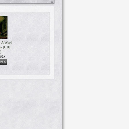
 A Worl
es [CD]
]
税込)