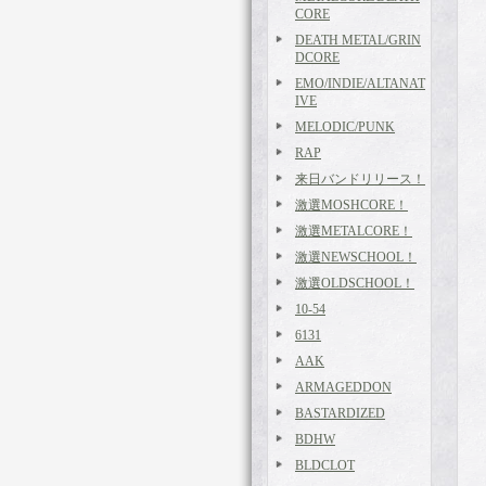
CORE
DEATH METAL/GRIN
DCORE
EMO/INDIE/ALTANAT
IVE
MELODIC/PUNK
RAP
来日バンドリリース！
激選MOSHCORE！
激選METALCORE！
激選NEWSCHOOL！
激選OLDSCHOOL！
10-54
6131
AAK
ARMAGEDDON
BASTARDIZED
BDHW
BLDCLOT