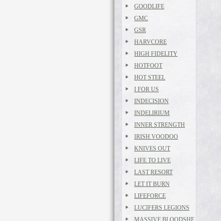
GOODLIFE
GMC
GSR
HARVCORE
HIGH FIDELITY
HOTFOOT
HOT STEEL
I FOR US
INDECISION
INDELIRIUM
INNER STRENGTH
IRISH VOODOO
KNIVES OUT
LIFE TO LIVE
LAST RESORT
LET IT BURN
LIFEFORCE
LUCIFERS LEGIONS
MASSIVE BLOODSHE