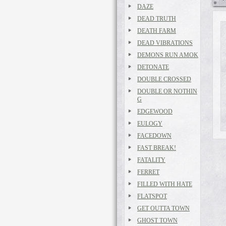
DAZE
DEAD TRUTH
DEATH FARM
DEAD VIBRATIONS
DEMONS RUN AMOK
DETONATE
DOUBLE CROSSED
DOUBLE OR NOTHIN
G
EDGEWOOD
EULOGY
FACEDOWN
FAST BREAK!
FATALITY
FERRET
FILLED WITH HATE
FLATSPOT
GET OUTTA TOWN
GHOST TOWN