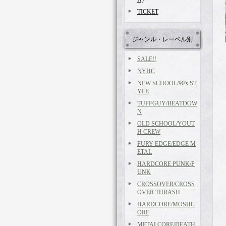
TICKET
ジャンル・レーベル別
SALE!!
NYHC
NEW SCHOOL/90's ST
YLE
TUFFGUY/BEATDOW
N
OLD SCHOOL/YOUT
H CREW
FURY EDGE/EDGE M
ETAL
HARDCORE PUNK/P
UNK
CROSSOVER/CROSS
OVER THRASH
HARDCORE/MOSHC
ORE
METALCORE/DEATH