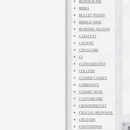
BLOOD & INK
BBMA
BULLET TOOTH
BRIDGE NINE
BURNING SEASON
CATALYST
CAUSTIC
CHUGCORE
CI
CLENCHED FIST
COLLYDE
CLOSED CASKET
CORROSIVE
COSMIC NOTE
COSTOMCORE
CROSSFIRECULT
CRUCIAL RESPONSE
CRUZADE
COUNTDOWN