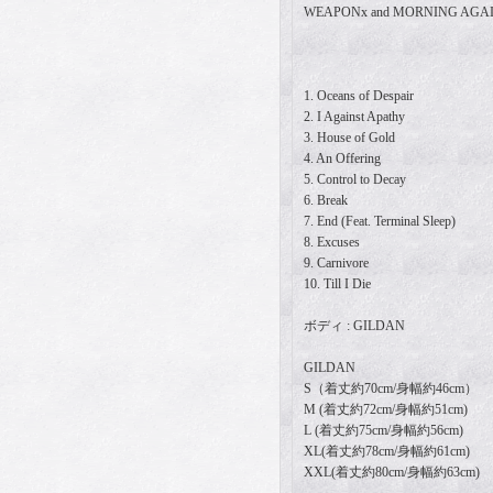
WEAPONx and MORNING AGAIN
1. Oceans of Despair
2. I Against Apathy
3. House of Gold
4. An Offering
5. Control to Decay
6. Break
7. End (Feat. Terminal Sleep)
8. Excuses
9. Carnivore
10. Till I Die
ボディ : GILDAN
GILDAN
S（着丈約70cm/身幅約46cm）
M (着丈約72cm/身幅約51cm)
L (着丈約75cm/身幅約56cm)
XL(着丈約78cm/身幅約61cm)
XXL(着丈約80cm/身幅約63cm)