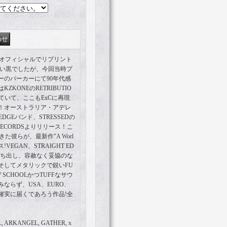
m Rip！オフィシャルでリプリント
無い黒でしたが、今回当時プ
ーのパーカーにて90年代感
KONEのRETRIBUTIO
れていて、ここもExCに再現
！オーストラリア・アデレ
 EDGEバンド、STRESSEDの
 RECORDSよりリリース！こ
た彼らが、最新作"A Worl
ース!VEGAN、STRAIGHT ED
打ち出し、容赦なく妥協のな
そしてメタリックで鋭いFU
 SCHOOLかつTUFFなサウ
ならず、USA、EURO、
確実に届くであろう作品!全
AL, ARKANGEL, GATHER, x