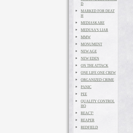
D
MARKED FOR DEAT
H
MEDIASKARE
MEDUSA'S LIAR
MMW
MONUMENT
NEW AGE
NEW EDEN
ON THE ATTACK
ONE LIFE ONE CREW
ORGANIZED CRIME
PANIC
PEE
QUALITY CONTROL
HQ
REACT!
REAPER
REDFIELD