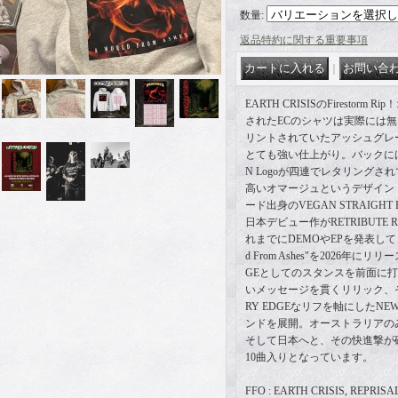
数量
:
返品特約に関する重要事項
｜
EARTH CRISISのFirestor
されたECのシャツは実際には
リントされていたアッシュグレ
とても強い仕上がり。バックにはKZ
N Logoが四連でレタリングさ
高いオマージュというデザイン
ード出身のVEGAN STRAIGHT
日本デビュー作がRETRIBUTE
れまでにDEMOやEPを発表してき
d From Ashes"を2026年にリリ
GEとしてのスタンスを前面に
いメッセージを貫くリリック、
RY EDGEなリフを軸にしたNEW
ンドを展開。オーストラリアのみ
そして日本へと、その快進撃が
10曲入りとなっています。
FFO : EARTH CRISIS, REPRIS