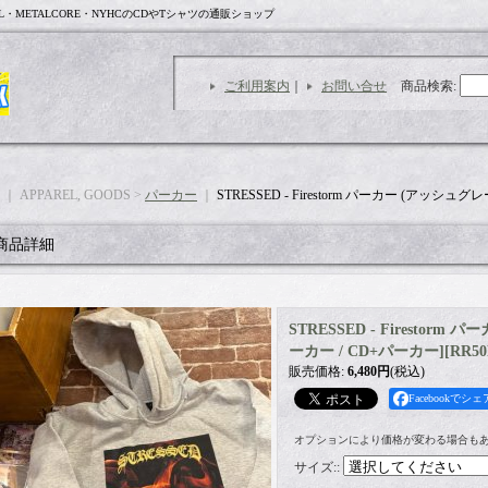
L・METALCORE・NYHCのCDやTシャツの通販ショップ
ご利用案内
｜
お問い合せ
商品検索
:
｜ APPAREL, GOODS >
パーカー
｜
STRESSED - Firestorm パーカー (アッシュグ
商品詳細
STRESSED - Firestorm
ーカー / CD+パーカー]
[
RR5
販売価格
:
6,480円
(税込)
Facebookでシェ
オプションにより価格が変わる場合も
サイズ:
: