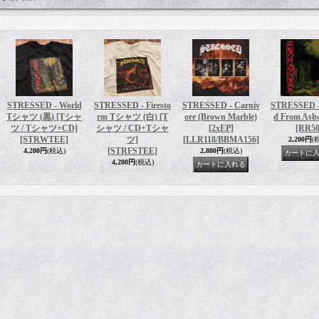
STRESSED - World
STRESSED - Firesto
STRESSED - Carniv
STRESSED -
Tシャツ (黒) [Tシャ
rm Tシャツ (白) [T
ore (Brown Marble)
d From Ash
ツ / Tシャツ+CD]
シャツ / CD+Tシャ
[2xEP]
[RR50
[STRWTEE]
ツ]
[LLR118/BBMA156]
2,200円
(
[STRFSTEE]
4,280円
(税込)
2,880円
(税込)
4,280円
(税込)