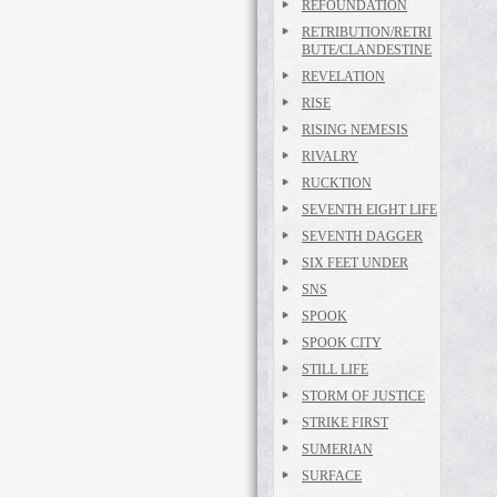
REFOUNDATION
RETRIBUTION/RETRI
BUTE/CLANDESTINE
REVELATION
RISE
RISING NEMESIS
RIVALRY
RUCKTION
SEVENTH EIGHT LIFE
SEVENTH DAGGER
SIX FEET UNDER
SNS
SPOOK
SPOOK CITY
STILL LIFE
STORM OF JUSTICE
STRIKE FIRST
SUMERIAN
SURFACE