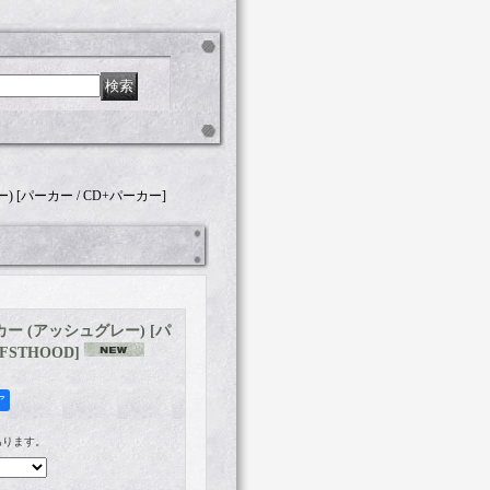
レー) [パーカー / CD+パーカー]
 パーカー (アッシュグレー) [パ
0FSTHOOD
]
ア
あります。