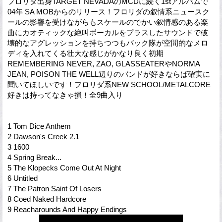
フロリダ出身TARGET NEVADAのMCDに続く1stアルバムで
04年 SA MOBからのリリース！フロリダの叙情系ニュースク
ールの影響を受けながらもスケールのでかい叙情感のある楽
曲にカオティックな絶叫ボーカルをプラスしたサウンドで破
壊的なアグレッションを持ちつつもバック隊が空間的なメロ
ディを入れてくる壮大な感じがかなり良く初期
REMEMBERING NEVER, ZAO, GLASSEATERやNORMA
JEAN, POISON THE WELL辺りのバンドが好きならば確実に
聞いてほしいです！フロリダ系NEW SCHOOL/METALCORE
好きは持ってなきゃ損！全9曲入り
1 Tom Dice Anthem
2 Dawson's Creek 2.1
3 1600
4 Spring Break...
5 The Klopecks Come Out At Night
6 Untitled
7 The Patron Saint Of Losers
8 Coed Naked Hardcore
9 Reacharounds And Happy Endings