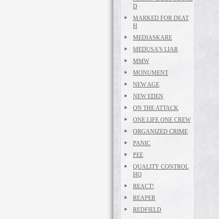
D
MARKED FOR DEAT
H
MEDIASKARE
MEDUSA'S LIAR
MMW
MONUMENT
NEW AGE
NEW EDEN
ON THE ATTACK
ONE LIFE ONE CREW
ORGANIZED CRIME
PANIC
PEE
QUALITY CONTROL
HQ
REACT!
REAPER
REDFIELD