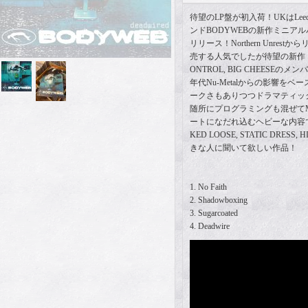
待望のLP盤が初入荷！UKはLeed
ンドBODYWEBの新作ミニアルバムがF
リリース！Northern Unrest
売する人気でしたが待望の新作！HIGH
ONTROL, BIG CHEESEの
年代Nu-Metalからの影響を
ークさもありつつドラマティッ
随所にプログラミングも混ぜてMOS
ートになだれ込むヘビーな内容でvein 
KED LOOSE, STATIC DRESS,
きな人に聞いて欲しい作品！
1. No Faith
2. Shadowboxing
3. Sugarcoated
4. Deadwire