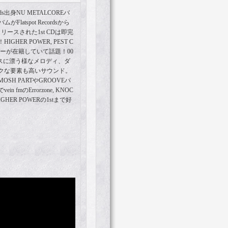
s出身NU METALCOREバ
latspot Recordsから
からリリースされた1st CDは即完
ER POWER, PEST C
メンバーが在籍していて話題！00
ベースに漂う様なメロディ、ダ
クな要素も高いサウンド。
H PARTやGROOVEパ
fmのErrorzone, KNOC
 HIGHER POWERの1stまで好