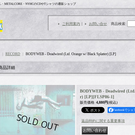
L・METALCORE・NYHCのCDやTシャツの通販ショップ
ご利用案内
｜
お問い合せ
商品検索
:
｜
RECORD
｜
BODYWEB - Deadwired (Ltd. Orange w/ Black Splatter) [LP]
商品詳細
BODYWEB - Deadwired (Ltd. 
r) [LP]
[
FLSP86-1
]
販売価格
:
4,880円
(税込)
Facebookでシェ
返品特約に関する重要事項