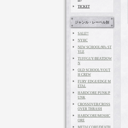
TICKET
ジャンル・レーベル別
SALE!!
NYHC
NEW SCHOOL/90's ST
YLE
TUFFGUY/BEATDOW
N
OLD SCHOOL/YOUT
H CREW
FURY EDGE/EDGE M
ETAL
HARDCORE PUNK/P
UNK
CROSSOVER/CROSS
OVER THRASH
HARDCORE/MOSHC
ORE
METALCORE/DEATH