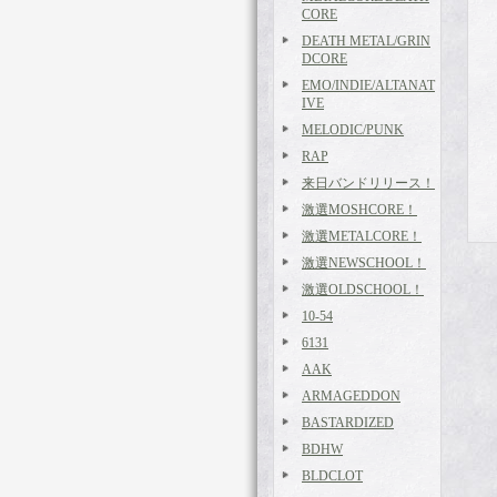
CORE
DEATH METAL/GRIN
DCORE
EMO/INDIE/ALTANAT
IVE
MELODIC/PUNK
RAP
来日バンドリリース！
激選MOSHCORE！
激選METALCORE！
激選NEWSCHOOL！
激選OLDSCHOOL！
10-54
6131
AAK
ARMAGEDDON
BASTARDIZED
BDHW
BLDCLOT