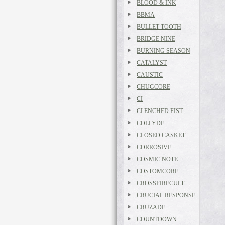
BLOOD & INK
BBMA
BULLET TOOTH
BRIDGE NINE
BURNING SEASON
CATALYST
CAUSTIC
CHUGCORE
CI
CLENCHED FIST
COLLYDE
CLOSED CASKET
CORROSIVE
COSMIC NOTE
COSTOMCORE
CROSSFIRECULT
CRUCIAL RESPONSE
CRUZADE
COUNTDOWN