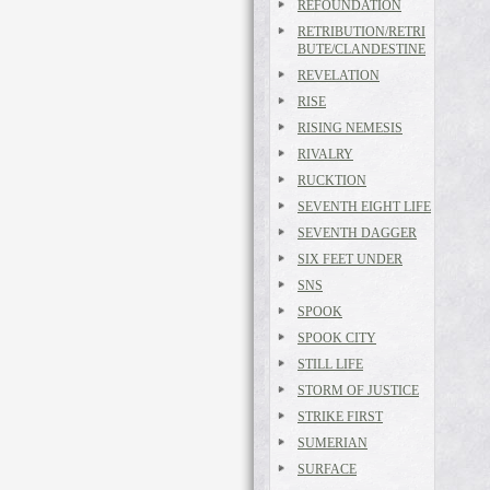
REFOUNDATION
RETRIBUTION/RETRI
BUTE/CLANDESTINE
REVELATION
RISE
RISING NEMESIS
RIVALRY
RUCKTION
SEVENTH EIGHT LIFE
SEVENTH DAGGER
SIX FEET UNDER
SNS
SPOOK
SPOOK CITY
STILL LIFE
STORM OF JUSTICE
STRIKE FIRST
SUMERIAN
SURFACE