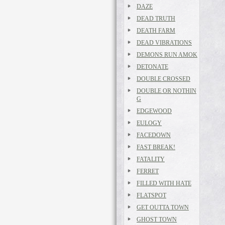
DAZE
DEAD TRUTH
DEATH FARM
DEAD VIBRATIONS
DEMONS RUN AMOK
DETONATE
DOUBLE CROSSED
DOUBLE OR NOTHIN
G
EDGEWOOD
EULOGY
FACEDOWN
FAST BREAK!
FATALITY
FERRET
FILLED WITH HATE
FLATSPOT
GET OUTTA TOWN
GHOST TOWN