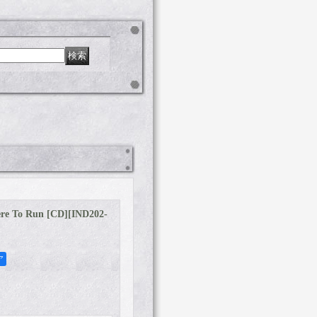
e To Run [CD]
[
IND202-
ア