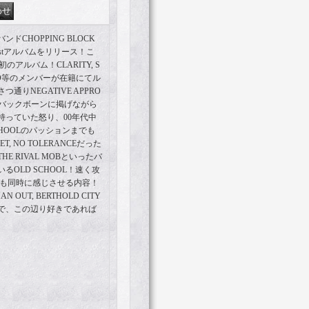
CHOPPING BLOCK
約して1stアルバムをリリース！こ
アルバム！CLARITY, S
GUARD等のメンバーが在籍にてル
りNEGATIVE APPRO
AYをバックボーンに掲げながら
が持っていた怒り、00年代中
CHOOLのパッションまでも
, NO TOLERANCEだった
THE RIVAL MOBといったバ
OLD SCHOOL！速く攻
感も同時に感じさせる内容！
AN OUT, BERTHOLD CITY
で、この辺り好きであれば