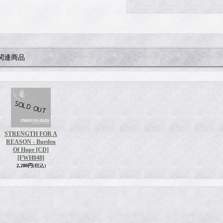
関連商品
STRENGTH FOR A
REASON - Burden
Of Hope [CD]
[FWH048]
2,280円
(税込)