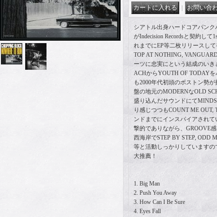
｜
シアトル出身ハードコアパンクバンド
がIndecision Recordsと契
れまでにEP等二枚リリースして初の
TOP AT NOTHING, VAN
ーツに忠実にという結成のいきさつ通
ACHからYOUTH OF TOD
も2000年代初頭のボストン勢
盤の地元のMODERNなOLD S
盛り込んだサウンドにてMINDSET
り感じつつもCOUNT ME OUT, 
ンドまでにインスパイアされている
撃的でありながら、GROOVE
西海岸でSTEP BY STEP, ODD M
等と活動しっかりしていますの
大推薦！
1. Big Man
2. Push You Away
3. How Can I Be Sure
4. Eyes Fall