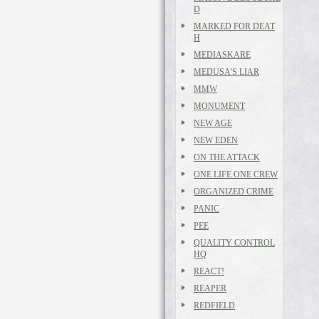
D
MARKED FOR DEAT
H
MEDIASKARE
MEDUSA'S LIAR
MMW
MONUMENT
NEW AGE
NEW EDEN
ON THE ATTACK
ONE LIFE ONE CREW
ORGANIZED CRIME
PANIC
PEE
QUALITY CONTROL
HQ
REACT!
REAPER
REDFIELD