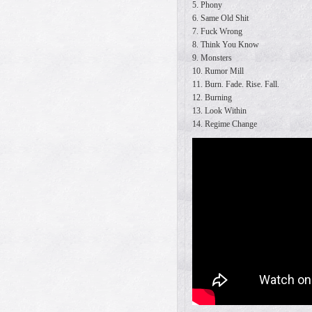
5. Phony
6. Same Old Shit
7. Fuck Wrong
8. Think You Know
9. Monsters
10. Rumor Mill
11. Burn. Fade. Rise. Fall.
12. Burning
13. Look Within
14. Regime Change