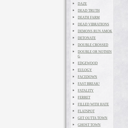
DAZE
DEAD TRUTH
DEATH FARM
DEAD VIBRATIONS
DEMONS RUN AMOK
DETONATE
DOUBLE CROSSED
DOUBLE OR NOTHIN
G
EDGEWOOD
EULOGY
FACEDOWN
FAST BREAK!
FATALITY
FERRET
FILLED WITH HATE
FLATSPOT
GET OUTTA TOWN
GHOST TOWN