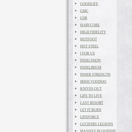
GOODLIFE
GMC
GSR
HARVCORE
HIGH FIDELITY
HOTFOOT
HOT STEEL
I FOR US
INDECISION
INDELIRIUM
INNER STRENGTH
IRISH VOODOO
KNIVES OUT
LIFE TO LIVE
LAST RESORT
LET IT BURN
LIFEFORCE
LUCIFERS LEGIONS
MASSIVE BLOODSHE