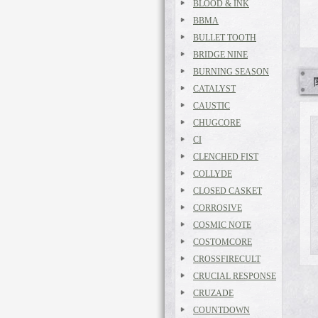
BLOOD & INK
BBMA
BULLET TOOTH
BRIDGE NINE
BURNING SEASON
CATALYST
CAUSTIC
CHUGCORE
CI
CLENCHED FIST
COLLYDE
CLOSED CASKET
CORROSIVE
COSMIC NOTE
COSTOMCORE
CROSSFIRECULT
CRUCIAL RESPONSE
CRUZADE
COUNTDOWN