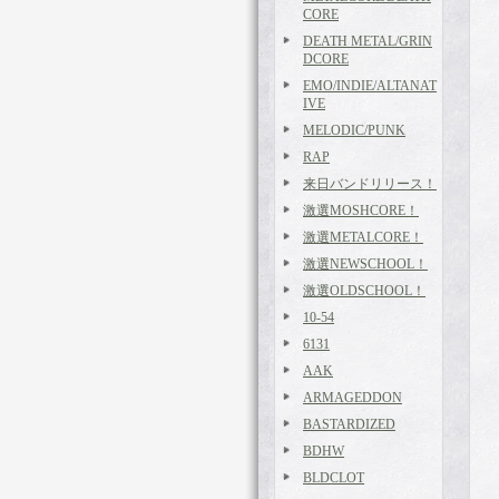
CORE
DEATH METAL/GRIN
DCORE
EMO/INDIE/ALTANAT
IVE
MELODIC/PUNK
RAP
来日バンドリリース！
激選MOSHCORE！
激選METALCORE！
激選NEWSCHOOL！
激選OLDSCHOOL！
10-54
6131
AAK
ARMAGEDDON
BASTARDIZED
BDHW
BLDCLOT