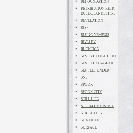
REFOUNDATION
RETRIBUTION/RETRI
BUTE/CLANDESTINE
REVELATION
RISE
RISING NEMESIS
RIVALRY
RUCKTION
SEVENTH EIGHT LIFE
SEVENTH DAGGER
SIX FEET UNDER
SNS
SPOOK
SPOOK CITY
STILL LIFE
STORM OF JUSTICE
STRIKE FIRST
SUMERIAN
SURFACE