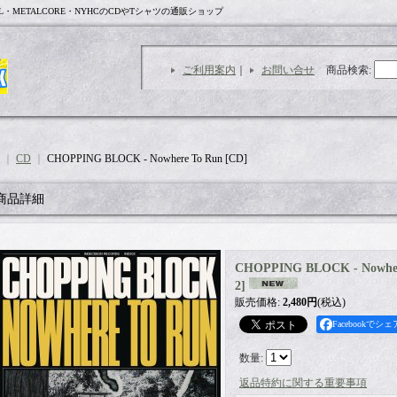
L・METALCORE・NYHCのCDやTシャツの通販ショップ
ご利用案内
｜
お問い合せ
商品検索
:
｜
CD
｜
CHOPPING BLOCK - Nowhere To Run [CD]
商品詳細
CHOPPING BLOCK - Nowher
2
]
販売価格
:
2,480円
(税込)
Facebookでシェ
数量
:
返品特約に関する重要事項