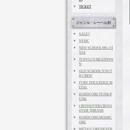
TICKET
ジャンル・レーベル別
SALE!!
NYHC
NEW SCHOOL/90's ST
YLE
TUFFGUY/BEATDOW
N
OLD SCHOOL/YOUT
H CREW
FURY EDGE/EDGE M
ETAL
HARDCORE PUNK/P
UNK
CROSSOVER/CROSS
OVER THRASH
HARDCORE/MOSHC
ORE
METALCORE/DEATH