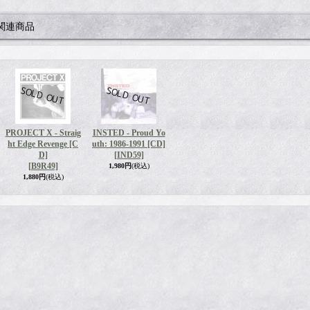
関連商品
PROJECT X - Straig
INSTED - Proud Yo
ht Edge Revenge [C
uth: 1986-1991 [CD]
D]
[IND59]
[B9R49]
1,980円
(税込)
1,880円
(税込)