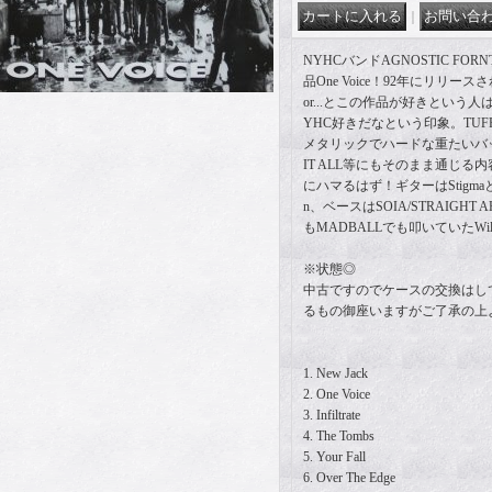
｜
NYHCバンドAGNOSTIC FO
品One Voice！92年にリリースされた作
or...とこの作品が好きという
YHC好きだなという印象。TUFF
メタリックでハードな重たいバック、
IT ALL等にもそのまま通じる内容
にハマるはず！ギターはStigmaとMA
n、ベースはSOIA/STRAIGHT AH
もMADBALLでも叩いていたWill S
※状態◎
中古ですのでケースの交換はし
るもの御座いますがご了承の上
1. New Jack
2. One Voice
3. Infiltrate
4. The Tombs
5. Your Fall
6. Over The Edge