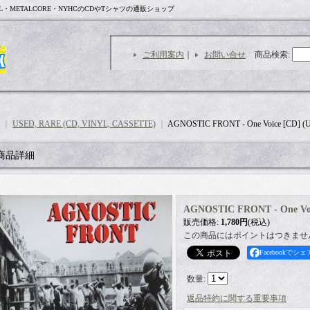
L・METALCORE・NYHCのCDやTシャツの通販ショップ
ご利用案内
｜
お問い合せ
商品検索
:
｜
USED, RARE (CD, VINYL, CASSETTE)
｜
AGNOSTIC FRONT - One Voice [CD] (
商品詳細
AGNOSTIC FRONT - One Voi
販売価格
:
1,780円
(税込)
この商品にはポイントはつきませ
Facebookでシェ
数量
:
返品特約に関する重要事項