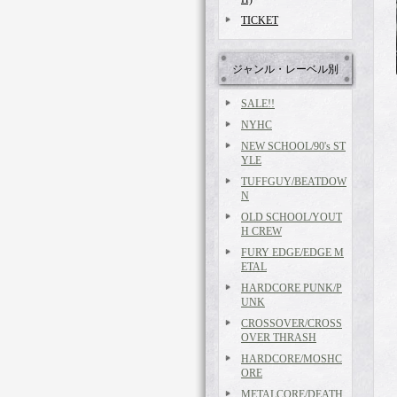
TICKET
ジャンル・レーベル別
SALE!!
NYHC
NEW SCHOOL/90's ST
YLE
TUFFGUY/BEATDOW
N
OLD SCHOOL/YOUT
H CREW
FURY EDGE/EDGE M
ETAL
HARDCORE PUNK/P
UNK
CROSSOVER/CROSS
OVER THRASH
HARDCORE/MOSHC
ORE
METALCORE/DEATH