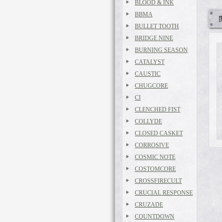
BLOOD & INK
BBMA
BULLET TOOTH
BRIDGE NINE
BURNING SEASON
CATALYST
CAUSTIC
CHUGCORE
CI
CLENCHED FIST
COLLYDE
CLOSED CASKET
CORROSIVE
COSMIC NOTE
COSTOMCORE
CROSSFIRECULT
CRUCIAL RESPONSE
CRUZADE
COUNTDOWN