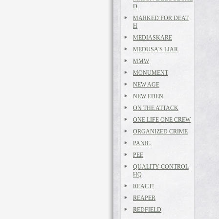
D
MARKED FOR DEAT
H
MEDIASKARE
MEDUSA'S LIAR
MMW
MONUMENT
NEW AGE
NEW EDEN
ON THE ATTACK
ONE LIFE ONE CREW
ORGANIZED CRIME
PANIC
PEE
QUALITY CONTROL
HQ
REACT!
REAPER
REDFIELD