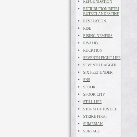
REFOUNDATION
RETRIBUTION/RETRI
BUTE/CLANDESTINE
REVELATION
RISE
RISING NEMESIS
RIVALRY
RUCKTION
SEVENTH EIGHT LIFE
SEVENTH DAGGER
SIX FEET UNDER
SNS
SPOOK
SPOOK CITY
STILL LIFE
STORM OF JUSTICE
STRIKE FIRST
SUMERIAN
SURFACE