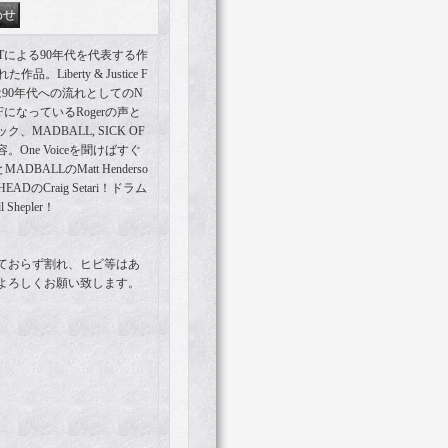
RNTによる90年代を代表する作
品。Liberty & Justice F
人は90年代への流れとしてのN
になっているRogerの声と
MADBALL, SICK OF
。One Voiceを聞けばすぐ
DBALLのMatt Henderso
EADのCraig Setari！ドラム
hepler！
ておらず割れ、ヒビ等はあ
よろしくお願い致します。