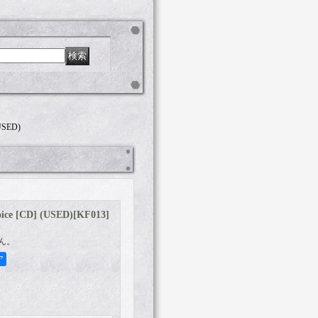
USED)
ce [CD] (USED)
[
KF013
]
ん。
ア