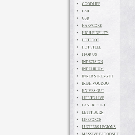
GOODLIFE
GMC
GSR
HARVCORE
HIGH FIDELITY
HOTFOOT
HOT STEEL
I FOR US
INDECISION
INDELIRIUM
INNER STRENGTH
IRISH VOODOO
KNIVES OUT
LIFE TO LIVE
LAST RESORT
LET IT BURN
LIFEFORCE
LUCIFERS LEGIONS
MASSIVE BLOODSHE