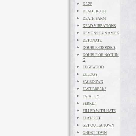
DAZE
DEAD TRUTH
DEATH FARM
DEAD VIBRATIONS
DEMONS RUN AMOK
DETONATE
DOUBLE CROSSED
DOUBLE OR NOTHIN
G
EDGEWOOD
EULOGY
FACEDOWN
FAST BREAK!
FATALITY
FERRET
FILLED WITH HATE
FLATSPOT
GET OUTTA TOWN
GHOST TOWN