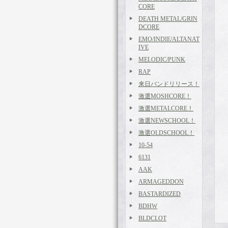
CORE
DEATH METAL/GRIN
DCORE
EMO/INDIE/ALTANAT
IVE
MELODIC/PUNK
RAP
来日バンドリリース！
激選MOSHCORE！
激選METALCORE！
激選NEWSCHOOL！
激選OLDSCHOOL！
10-54
6131
AAK
ARMAGEDDON
BASTARDIZED
BDHW
BLDCLOT