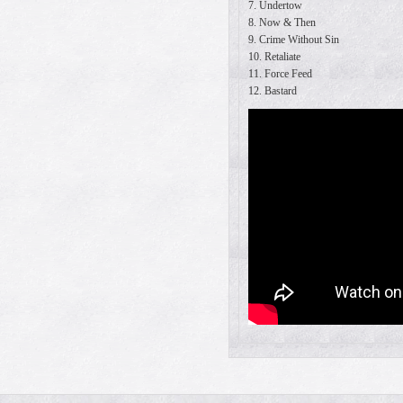
7. Undertow
8. Now & Then
9. Crime Without Sin
10. Retaliate
11. Force Feed
12. Bastard