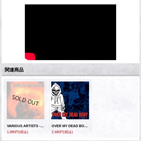
関連商品
VARIOUS ARTISTS - Guilty By Association [CD]
OVER MY DEAD BODY - No Runners [CD]
1,880円
(税込)
2,480円
(税込)