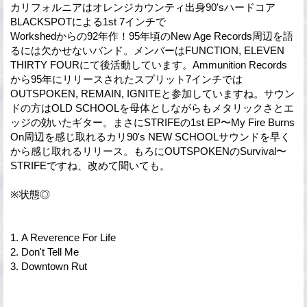
カリフォルニアはオレンジカウンティ出身90'sハードコア
BLACKSPOTによる1st 7インチで
Workshedからの92年作！95年頃のNew Age Records周辺を語
るには欠かせないバンド。メンバーはFUNCTION, ELEVEN
THIRTY FOURにて後活動しています。Ammunition Records
から95年にリリースされたスプリット7インチでは
OUTSPOKEN, REMAIN, IGNITEと参加していますね。サウン
ドの方はOLD SCHOOLを母体としながらもメタリックさとエ
ッジの効いたギター。まさにSTRIFEの1st EP〜My Fire Burns
On周辺を感じ取れるカリ90's NEW SCHOOLサウンドを早く
から感じ取れるリリース。もろにOUTSPOKENのSurvival〜
STRIFEですね、改めて聞いても。
※状態◎
1. A Reverence For Life
2. Don't Tell Me
3. Downtown Rut