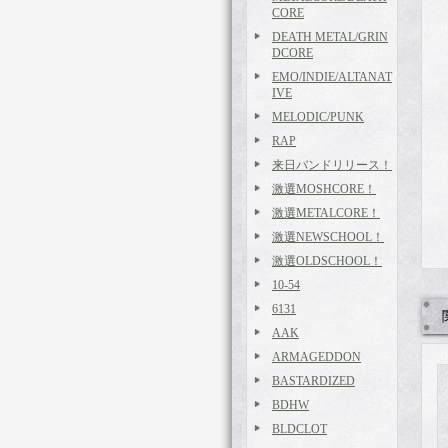
CORE
DEATH METAL/GRIN
DCORE
EMO/INDIE/ALTANAT
IVE
MELODIC/PUNK
RAP
来日バンドリリース！
激選MOSHCORE！
激選METALCORE！
激選NEWSCHOOL！
激選OLDSCHOOL！
10-54
6131
AAK
ARMAGEDDON
BASTARDIZED
BDHW
BLDCLOT