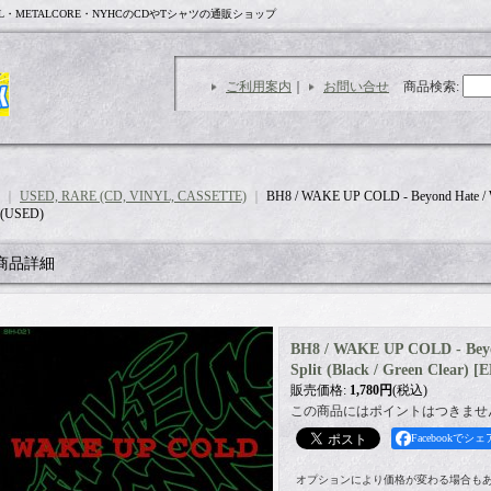
L・METALCORE・NYHCのCDやTシャツの通販ショップ
ご利用案内
｜
お問い合せ
商品検索
:
｜
USED, RARE (CD, VINYL, CASSETTE)
｜
BH8 / WAKE UP COLD - Beyond Hate / Wa
] (USED)
商品詳細
BH8 / WAKE UP COLD - Beyo
Split (Black / Green Clear) [
販売価格
:
1,780円
(税込)
この商品にはポイントはつきませ
Facebookでシェ
オプションにより価格が変わる場合も