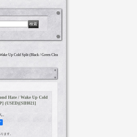
ke Up Cold Split (Black / Green Clea
nd Hate / Wake Up Cold
EP] (USED)
[
SIH021
]
ん。
ア
あります。