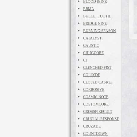
BLOOD & INK
BBMA
BULLET TOOTH
BRIDGE NINE
BURNING SEASON
CATALYST
CAUSTIC
CHUGCORE
CI
CLENCHED FIST
COLLYDE
CLOSED CASKET
CORROSIVE
COSMIC NOTE
COSTOMCORE
CROSSFIRECULT
CRUCIAL RESPONSE
CRUZADE
COUNTDOWN