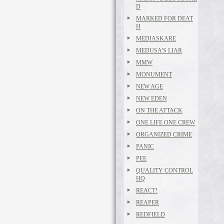
D
MARKED FOR DEAT
H
MEDIASKARE
MEDUSA'S LIAR
MMW
MONUMENT
NEW AGE
NEW EDEN
ON THE ATTACK
ONE LIFE ONE CREW
ORGANIZED CRIME
PANIC
PEE
QUALITY CONTROL
HQ
REACT!
REAPER
REDFIELD