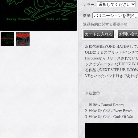
カラー:
:
数量
:
返品特約に関する重要事項
｜
浜松代表BEYOND HATEそして
OLDによるスプリット7インチで99年にS
Hardcoreからリリースされ
ックでブルータルなTUFFGUY 
る作品でNEXT STEP UP, E-TOWN
VEといったバンド好きであれ
※状態◎
1. BH8* - Control Destiny
2. Wake Up Cold - Every Breath
3. Wake Up Cold - Gods Of War