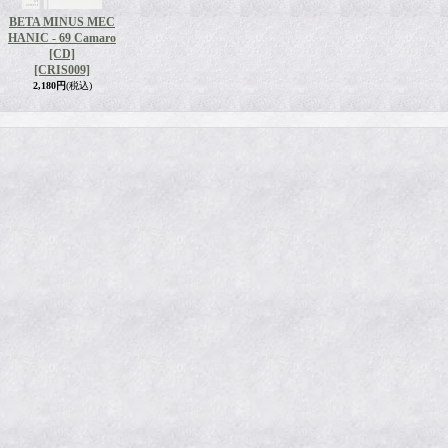
BETA MINUS MEC
HANIC - 69 Camaro
[CD]
[CRIS009]
2,180円
(税込)