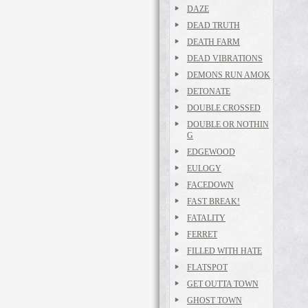
DAZE
DEAD TRUTH
DEATH FARM
DEAD VIBRATIONS
DEMONS RUN AMOK
DETONATE
DOUBLE CROSSED
DOUBLE OR NOTHIN
G
EDGEWOOD
EULOGY
FACEDOWN
FAST BREAK!
FATALITY
FERRET
FILLED WITH HATE
FLATSPOT
GET OUTTA TOWN
GHOST TOWN