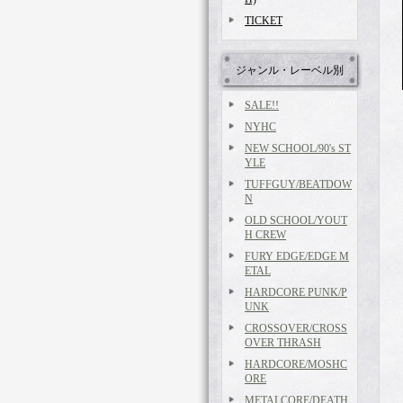
TICKET
ジャンル・レーベル別
SALE!!
NYHC
NEW SCHOOL/90's ST
YLE
TUFFGUY/BEATDOW
N
OLD SCHOOL/YOUT
H CREW
FURY EDGE/EDGE M
ETAL
HARDCORE PUNK/P
UNK
CROSSOVER/CROSS
OVER THRASH
HARDCORE/MOSHC
ORE
METALCORE/DEATH