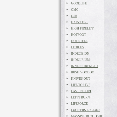
GOODLIFE
GMC
GSR
HARVCORE
HIGH FIDELITY
HOTFOOT
HOT STEEL
I FOR US
INDECISION
INDELIRIUM
INNER STRENGTH
IRISH VOODOO
KNIVES OUT
LIFE TO LIVE
LAST RESORT
LET IT BURN
LIFEFORCE
LUCIFERS LEGIONS
MASSIVE BLOODSHE