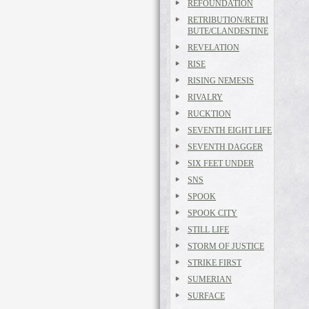
REFOUNDATION
RETRIBUTION/RETRI
BUTE/CLANDESTINE
REVELATION
RISE
RISING NEMESIS
RIVALRY
RUCKTION
SEVENTH EIGHT LIFE
SEVENTH DAGGER
SIX FEET UNDER
SNS
SPOOK
SPOOK CITY
STILL LIFE
STORM OF JUSTICE
STRIKE FIRST
SUMERIAN
SURFACE