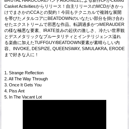
BRUTAL HARDCOREバンドAGONIZEによる新作LPがClosed
Casket Activitiesからリリース！自主リリースのMCDがきかっ
けでまさかのCCAとの契約！今回もテクニカルで複雑な展開
を帯びたメタルコアにBEATDOWNのいなたい部分を掛け合わ
せたエクストリームで邪悪な作品。転調過多かつMERAUDER
の様な極悪な要素、IRATE並みの起伏の激しさ、冷たい世界観
とデスメタリックなブルータリティとインテリジェンス溢れ
る楽曲に加えたTUFFGUY/BEATDOWN要素が素晴らしい内
容。INVOKE, DESPIZE, QUEENSWAY, SIMULAKRA, ERODE
まで好きな人に！
1. Strange Reflection
2. All The Way Through
3. Once It Gets You
4. Piss Ant
5. In The Vacant Lot