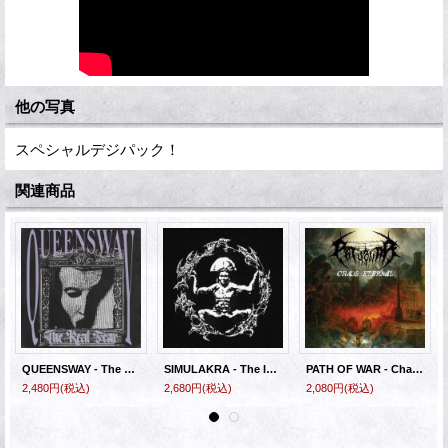
他の写真
スペシャルデジパック！
関連商品
QUEENSWAY - The Real Fear [CD]
SIMULAKRA - The Infection Spreads (Ltd. Slipcase) [CD]
PATH OF WAR - Chaos Eternal [CD]
2,480円
(税込)
2,680円
(税込)
2,080円
(税込)