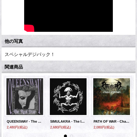
他の写真
スペシャルデジパック！
関連商品
QUEENSWAY - The Real Fear [CD]
SIMULAKRA - The Infection Spreads (Ltd. Slipcase) [CD]
PATH OF WAR - Chaos Eternal [CD]
2,480円
(税込)
2,680円
(税込)
2,080円
(税込)