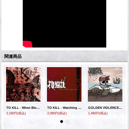
関連商品
TO KILL - When Blood Turns Into Stone [CD]
TO KILL - Watching You Fall [CD]
GOLDEN VIOLENCE - Hate Has Come [CD]
2,180円
(税込)
2,080円
(税込)
1,480円
(税込)