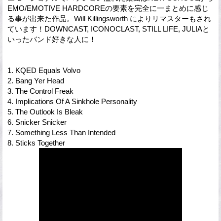
EMO/EMOTIVE HARDCOREの要素を完全に一まとめに感じ
る事が出来た作品。Will Killingsworth によりリマスターもされ
ています！DOWNCAST, ICONOCLAST, STILL LIFE, JULIAと
いったバンド好きな人に！
1. KQED Equals Volvo
2. Bang Yer Head
3. The Control Freak
4. Implications Of A Sinkhole Personality
5. The Outlook Is Bleak
6. Snicker Snicker
7. Something Less Than Intended
8. Sticks Together