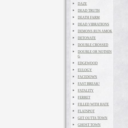
DAZE
DEAD TRUTH
DEATH FARM
DEAD VIBRATIONS
DEMONS RUN AMOK
DETONATE
DOUBLE CROSSED
DOUBLE OR NOTHIN
G
EDGEWOOD
EULOGY
FACEDOWN
FAST BREAK!
FATALITY
FERRET
FILLED WITH HATE
FLATSPOT
GET OUTTA TOWN
GHOST TOWN