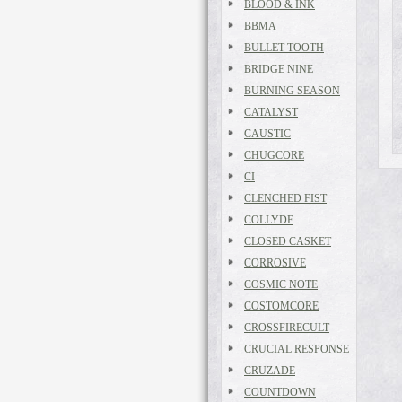
BLOOD & INK
BBMA
BULLET TOOTH
BRIDGE NINE
BURNING SEASON
CATALYST
CAUSTIC
CHUGCORE
CI
CLENCHED FIST
COLLYDE
CLOSED CASKET
CORROSIVE
COSMIC NOTE
COSTOMCORE
CROSSFIRECULT
CRUCIAL RESPONSE
CRUZADE
COUNTDOWN