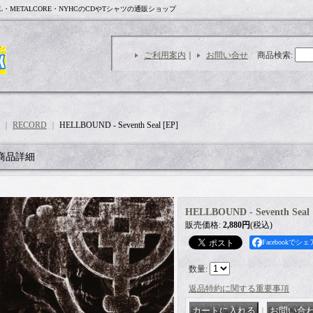
L・METALCORE・NYHCのCDやTシャツの通販ショップ
ご利用案内
｜
お問い合せ
商品検索
:
｜
RECORD
｜
HELLBOUND - Seventh Seal [EP]
商品詳細
HELLBOUND - Seventh Seal 
販売価格
:
2,880円
(税込)
Facebookでシェ
数量
:
返品特約に関する重要事項
｜