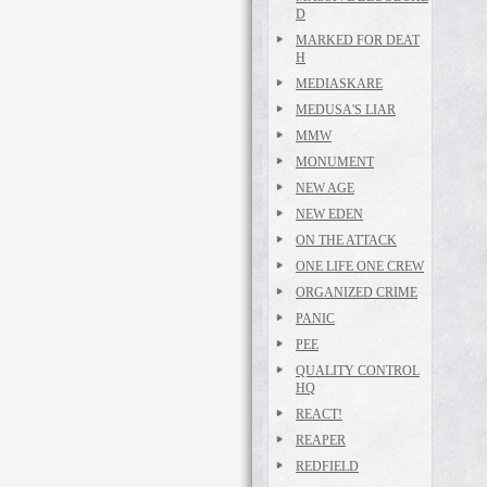
D
MARKED FOR DEAT
H
MEDIASKARE
MEDUSA'S LIAR
MMW
MONUMENT
NEW AGE
NEW EDEN
ON THE ATTACK
ONE LIFE ONE CREW
ORGANIZED CRIME
PANIC
PEE
QUALITY CONTROL
HQ
REACT!
REAPER
REDFIELD