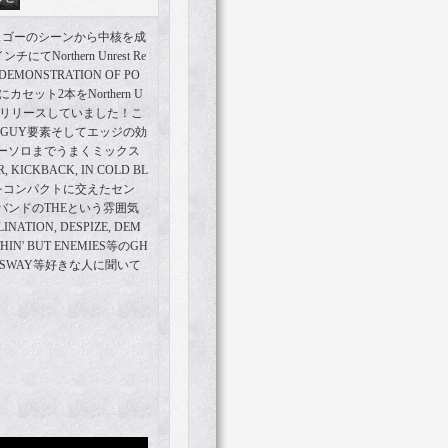
スゴーのシーンから中核を成
てNorthern Unrest Re
EMONSTRATION OF PO
ット2本をNorthern U
cordsからもリリースしていました！こ
FFGUY要素そしてエッジの効
ーソロまでうまくミックス
ICKBACK, IN COLD BL
要素をコンパクトに交えたセン
バンドのTHEという雰囲気
ION, DESPIZE, DEM
THIN' BUT ENEMIES等のGH
ENSWAY等好きな人に聞いて