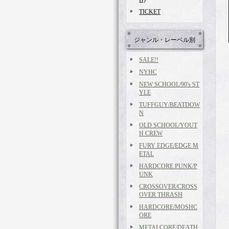
TICKET
ジャンル・レーベル別
SALE!!
NYHC
NEW SCHOOL/90's ST
YLE
TUFFGUY/BEATDOW
N
OLD SCHOOL/YOUT
H CREW
FURY EDGE/EDGE M
ETAL
HARDCORE PUNK/P
UNK
CROSSOVER/CROSS
OVER THRASH
HARDCORE/MOSHC
ORE
METALCORE/DEATH