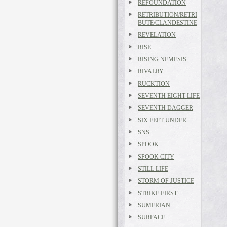
REFOUNDATION
RETRIBUTION/RETRI
BUTE/CLANDESTINE
REVELATION
RISE
RISING NEMESIS
RIVALRY
RUCKTION
SEVENTH EIGHT LIFE
SEVENTH DAGGER
SIX FEET UNDER
SNS
SPOOK
SPOOK CITY
STILL LIFE
STORM OF JUSTICE
STRIKE FIRST
SUMERIAN
SURFACE