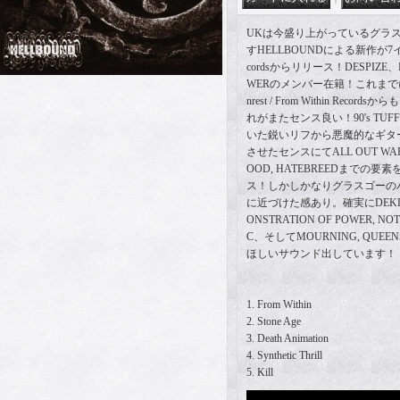
UKは今盛り上がっているグラ
すHELLBOUNDによる新作が7インチに
cordsからリリース！DESPIZE、D
WERのメンバー在籍！これまでにカセ
nrest / From Within Re
れがまたセンス良い！90's TU
いた鋭いリフから悪魔的なギタ
させたセンスにてALL OUT WAR, K
OOD, HATEBREEDまでの
ス！しかしかなりグラスゴーの
に近づけた感あり。確実にDEKLINAT
ONSTRATION OF POWER, NO
C、そしてMOURNING, QUE
ほしいサウンド出しています！
1. From Within
2. Stone Age
3. Death Animation
4. Synthetic Thrill
5. Kill