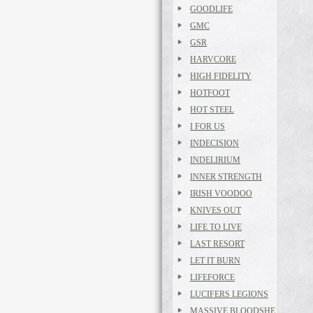
GOODLIFE
GMC
GSR
HARVCORE
HIGH FIDELITY
HOTFOOT
HOT STEEL
I FOR US
INDECISION
INDELIRIUM
INNER STRENGTH
IRISH VOODOO
KNIVES OUT
LIFE TO LIVE
LAST RESORT
LET IT BURN
LIFEFORCE
LUCIFERS LEGIONS
MASSIVE BLOODSHE