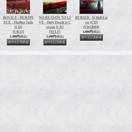
BOVICE / HURTPI
NO REASON TO LI
BURIED - If Hell Exi
ECE - Flatline Split
VE - Only Death is C
sts [CD]
[CD]
ertain [CD]
[FWH094]
[UR33]
[SELF]
1,880円
(税込)
2,480円
(税込)
2,480円
(税込)