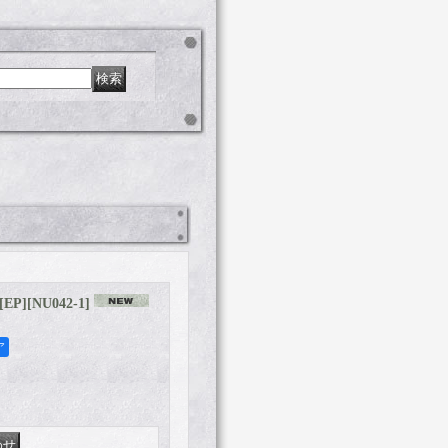
[EP]
[
NU042-1
]
ア