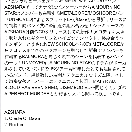
NYはシラキュース出身EDGE METAL/METALCOREバンド
AZSHARAそしてカナダはバンクーバーからA MOURNING
STARのメンバーも在籍するMETALCORE/MOSHCOREバン
ドUNMOVEDによるスプリットLPがDazeから最新リリースに
て到着！両バンド共に今話題の組み合わせ！シラキュースの
AZSHARAは前作CDをリリースしての新作！メロディを大き
く取り入れたギターリフとハイピッチシャウト、絡み合うツ
インギターとまさにNEW SCHOOLから00's METALCOREか
らメロデスまでのバックボーンを融合した新曲でメンバーも
在籍するBALMORAと同じく現在のシーンを代表するバンド
の一つ！UNMOVEDはA MOURNING STARのドラムがボーカ
ルをしているバンドでUSツアーも昨年したとても注目されて
いるバンド。起伏激しい展開とテクニカルなリズム隊、そし
て緻密な落としパートはテクニカルさ抜群。MATYR AD,
BLOOD HAS BEEN SHED, DISEMBODIED〜同じくカナダの
A PERFECT MURDERとか好きな人にも聞いて欲しいです。
AZSHARA
1. Cradle Of Dawn
2. Nocture