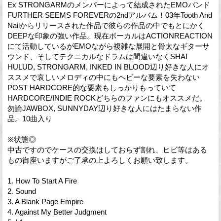
Ex STRONGARMのメンバーによって結成されたEMOバンド
FURTHER SEEMS FOREVERの2ndアルバム！03年Tooth And
Nailからリリースされた作品で彼らの作品の中でもとにかく
DEEPな印象の強い作品。現在ボーカルはACTIONREACTION
にて活動しているがEMOながら複雑な展開と骨太なギターサ
ウンド、そしてテクニカルなドラムは間違いなくSHAI
HULUD, STRONGARM, INKED IN BLOOD辺り好きな人にオ
ススメで哀しいメロディの中にもヘビーな要素を失わない
POST HARDCORE的な要素もしっかりもっていて
HARDCORE/INDIE ROCKどちらのファンにもオススメだ。
勿論JAWBOX, SUNNYDAY辺り好きな人にはたまらない作
品。10曲入り
※状態◎
中古ですのでケースの交換はしておらず割れ、ヒビ等はある
もの御座いますがご了承の上よろしくお願い致します。
1. How To Start A Fire
2. Sound
3. A Blank Page Empire
4. Against My Better Judgment