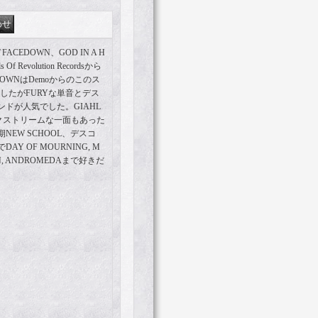
ACEDOWN、GOD IN A H
 Revolution Recordsから
OWNはDemoからのこのス
きましたがFURYな単音とデス
ドが人気でした。GIAHL
エクストリームな一面もあった
NEW SCHOOL、デスコ
 OF MOURNING, M
ION, ANDROMEDAまで好きだ