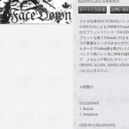
返品特約に関する重要事項
｜
カナダ出身NEW SCHOOLバンドF
EADLOCKによる1998年のSounds Of
のスプリットリリース！FACED
プリットを経てTribunalに行
コア要素をミックスさせたサウン
もダークでSabbat感を帯びた
バンドで両バンド共に90年代後期
ア、メタルコア帯びたサウンドでDAY
ORNING AGAIN, ABNEGAT
った人にオススメ。
※状態◎
FACEDOWN
1. Revival
2. Strepthroat
GOD IN A HEADLOVK