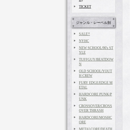
TICKET
ジャンル・レーベル別
SALE!!
NYHC
NEW SCHOOL/90's ST
YLE
TUFFGUY/BEATDOW
N
OLD SCHOOL/YOUT
H CREW
FURY EDGE/EDGE M
ETAL
HARDCORE PUNK/P
UNK
CROSSOVER/CROSS
OVER THRASH
HARDCORE/MOSHC
ORE
METALCORE/DEATH