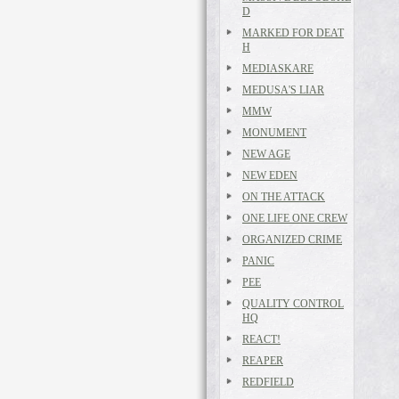
D
MARKED FOR DEAT
H
MEDIASKARE
MEDUSA'S LIAR
MMW
MONUMENT
NEW AGE
NEW EDEN
ON THE ATTACK
ONE LIFE ONE CREW
ORGANIZED CRIME
PANIC
PEE
QUALITY CONTROL
HQ
REACT!
REAPER
REDFIELD