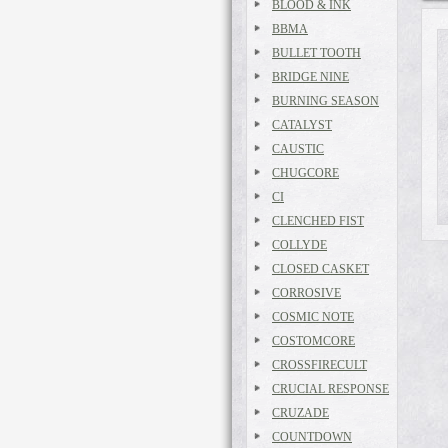
BLOOD & INK
BBMA
BULLET TOOTH
BRIDGE NINE
BURNING SEASON
CATALYST
CAUSTIC
CHUGCORE
CI
CLENCHED FIST
COLLYDE
CLOSED CASKET
CORROSIVE
COSMIC NOTE
COSTOMCORE
CROSSFIRECULT
CRUCIAL RESPONSE
CRUZADE
COUNTDOWN