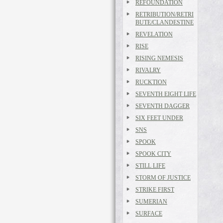
REFOUNDATION
RETRIBUTION/RETRI
BUTE/CLANDESTINE
REVELATION
RISE
RISING NEMESIS
RIVALRY
RUCKTION
SEVENTH EIGHT LIFE
SEVENTH DAGGER
SIX FEET UNDER
SNS
SPOOK
SPOOK CITY
STILL LIFE
STORM OF JUSTICE
STRIKE FIRST
SUMERIAN
SURFACE