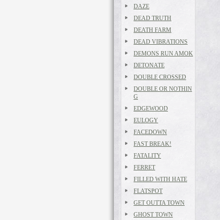
DAZE
DEAD TRUTH
DEATH FARM
DEAD VIBRATIONS
DEMONS RUN AMOK
DETONATE
DOUBLE CROSSED
DOUBLE OR NOTHIN
G
EDGEWOOD
EULOGY
FACEDOWN
FAST BREAK!
FATALITY
FERRET
FILLED WITH HATE
FLATSPOT
GET OUTTA TOWN
GHOST TOWN