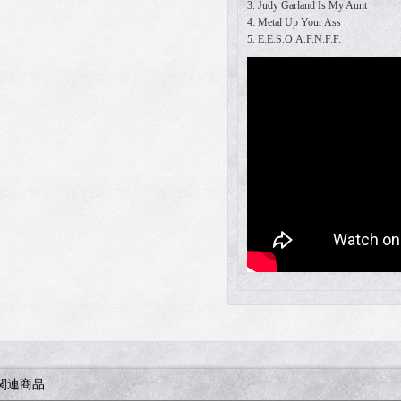
3. Judy Garland Is My Aunt
4. Metal Up Your Ass
5. E.E.S.O.A.F.N.F.F.
関連商品