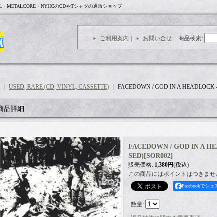
L・METALCORE・NYHCのCDやTシャツの通販ショップ
ご利用案内
｜
お問い合せ
商品検索
:
｜
USED, RARE (CD, VINYL, CASSETTE)
｜
FACEDOWN / GOD IN A HEADLOCK - S
商品詳細
FACEDOWN / GOD IN A HEAD
SED)
[
SOR002
]
販売価格
:
1,380円
(税込)
この商品にはポイントはつきませ
Facebookでシェ
数量
: