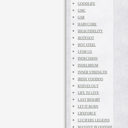
GOODLIFE
GMC
GSR
HARVCORE
HIGH FIDELITY
HOTFOOT
HOT STEEL
I FOR US
INDECISION
INDELIRIUM
INNER STRENGTH
IRISH VOODOO
KNIVES OUT
LIFE TO LIVE
LAST RESORT
LET IT BURN
LIFEFORCE
LUCIFERS LEGIONS
MASSIVE BLOODSHE