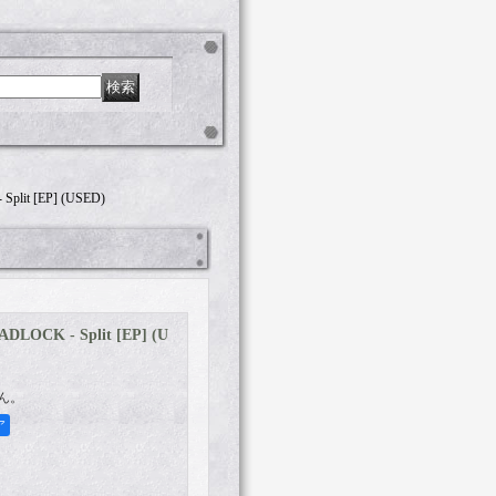
plit [EP] (USED)
LOCK - Split [EP] (U
ん。
ア