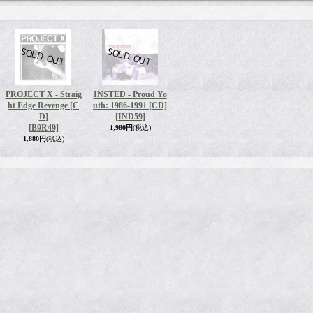
PROJECT X - Straig
INSTED - Proud Yo
ht Edge Revenge [C
uth: 1986-1991 [CD]
D]
[IND59]
[B9R49]
1,980円
(税込)
1,880円
(税込)