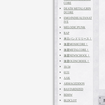
CORE
DEATH METAL/GRIN
DCORE
EMO/INDIE/ALTANAT
IVE
MELODIC/PUNK
RAP
来日バンドリリース！
激選MOSHCORE！
激選METALCORE！
激選NEWSCHOOL！
激選OLDSCHOOL！
10-54
6131
AAK
ARMAGEDDON
BASTARDIZED
BDHW
BLDCLOT