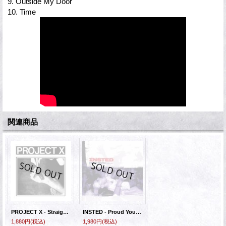
9. Outside My Door
10. Time
関連商品
PROJECT X - Straight Edge Revenge [CD]
INSTED - Proud Youth: 1986-1991 [CD]
1,880円
(税込)
1,980円
(税込)