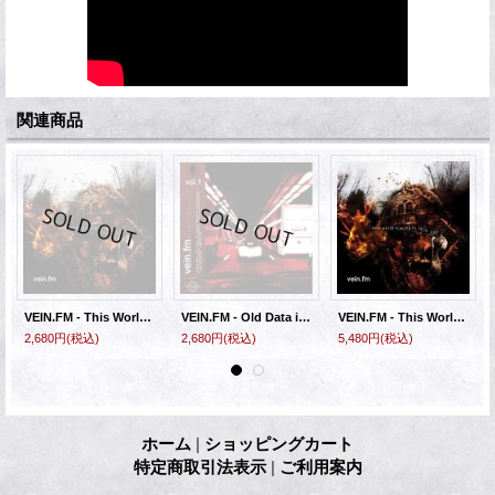
関連商品
VEIN.FM - This World Is Going To Ruin You [CD]
VEIN.FM - Old Data in a New Machine Vol.1 [CD]
VEIN.FM - This World Is Going To Ruin You (Cloudy Swamp Green) [LP]
2,680円
(税込)
2,680円
(税込)
5,480円
(税込)
ホーム
|
ショッピングカート
特定商取引法表示
|
ご利用案内