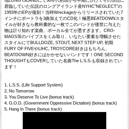
地LONG ISLANDにて90年代初頭から中期にかけてその頂点に
君臨していた伝説のロングアイランド産NYHC"NEGLECT"の
1993年のEPが復刻！当時Wreckageからリリースされていた7
インチにボートラを3曲加えてのCD化！極悪BEATDOWNスタ
イルが好きなら教科書的な一枚でこのバンドが後世に与えた
物は計り知れず楽曲、ボーカル全てが悪すぎます。CRO-
MAGS等のバイブスをくみ取り、いなたい要素を増幅させた
スタイルにてBULLDOZE, STOUT, NEXT STEP UP, 初期
FURY OF FIVEやLIHC, TROYCORE好きはもちろん、
BEATDOWN好きにはかかせないバンドです！ONE SECOND
THOUGHTもCOVERしていた名曲The L.S.S.も収録されてい
ます！
1. L.S.S. (Life Support System)
2. No Tomorrow
3. You Deserve To Live (bonus track)
4. G.O.D. (Government Oppressive Dictation) (bonus track)
5. Hang In There (bonus track)