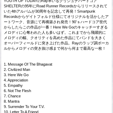
YOUTH OF TODAYのRay率いるクリシュナハードコア
SHELTERの95年にRoad Runner Recordsからリリースされて
いた4thアルバムが30周年を記念して再発！Smartpunk
Recordsからゲイトフォルド仕様にてオリジナルを活かしたア
ートワーク、音源にて再構築され発売！90’ｓハードコア世代
からしたらこの作品が一番！Here We Goのキャッチーすぎる
メロディに心奪われた人も多いはず。これまでから飛躍的に
メロディの幅、クオリティを高めた作品にてバンドを大きく
オーバーフィールドに突き上げた作品。Rayのラップ調ボーカ
ルからメロディの突き抜け感まで何から何まで最高な一枚！
1. Message Of The Bhagavat
2. Civilized Man
3. Here We Go
4. Appreciation
5. Empathy
6. Not The Flesh
7. Chance
8. Mantra
9. Surrender To Your T.V.
10. Letter To A Friend