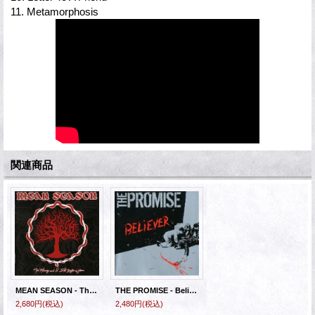
11. Metamorphosis
関連商品
MEAN SEASON - The Memory And I Still Suffer [CD]
THE PROMISE - Believer [CD]
2,680円
(税込)
2,480円
(税込)