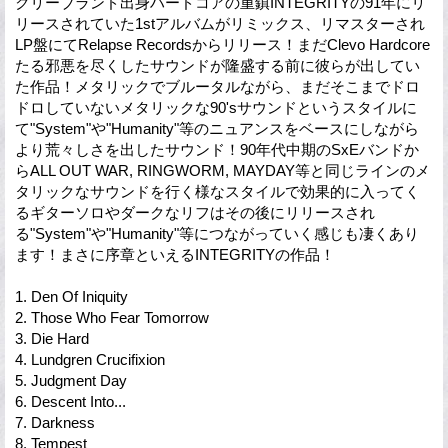
クリーブランド出身ハードコアの重鎮INTEGRITYの91年にリ
リースされていた1stアルバムがリミックス、リマスターされ
LP盤にてRelapse Recordsからリリース！まだClevo Hardcore
たる邪悪を尽くしたサウンドが隆盛する前に彼らが出してい
た作品！メタリックでブルータルながら、まだそこまでドロ
ドロしていないメタリックな90'sサウンドというスタイルに
て"System"や"Humanity"等のニュアンスをベースにしながら
より荒々しさを出したサウンド！90年代中期のSxEバンドか
らALL OUT WAR, RINGWORM, MAYDAY等と同じラインのメ
タリックなサウンドを行く様なスタイルで効果的に入ってく
るギターソロやダークなリフはその後にリリースされ
る"System"や"Humanity"等につながっていく感じも凄くあり
ます！まさに序章といえるINTEGRITYの作品！
1. Den Of Iniquity
2. Those Who Fear Tomorrow
3. Die Hard
4. Lundgren Crucifixion
5. Judgment Day
6. Descent Into...
7. Darkness
8. Tempest