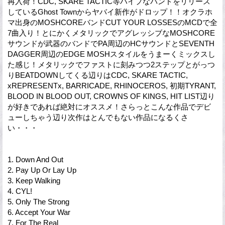
再入荷！CDC, SKARE TACTIC等ハイプなバンドをリリース
しているGhost Townからヤバイ新作がドロップ！！オクラホ
マ出身のMOSHCOREバンドCUT YOUR LOSSESのMCDで全
7曲入り！とにかくメタリックでアグレッシブなMOSHCORE
サウンドが武器のバンドでPA周辺のHCサウンドとSEVENTH
DAGGER周辺のEDGE MOSHスタイルをうまーくミックスし
た感じ！メタリックでファストに刻みつつ2ステップとがっつ
りBEATDOWNしてくる辺りはCDC, SKARE TACTIC,
xREPRESENTx, BARRICADE, RHINOCEROS, 初期TYRANT,
BLOOD IN BLOOD OUT, CROWNS OF KINGS, HIT LIST辺り
が好きであれば絶対にオススメ！さらっとこんな作品でデビ
ューしちゃう辺り次作はとんでもない作品になるくさ
い・・・
1. Down And Out
2. Pay Up Or Lay Up
3. Keep Walking
4. CYL!
5. Only The Strong
6. Accept Your War
7. For The Real