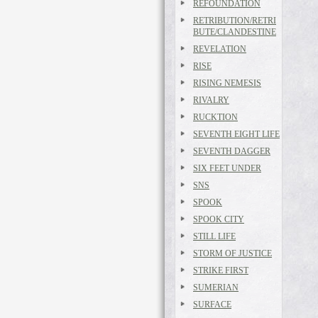
REFOUNDATION
RETRIBUTION/RETRI
BUTE/CLANDESTINE
REVELATION
RISE
RISING NEMESIS
RIVALRY
RUCKTION
SEVENTH EIGHT LIFE
SEVENTH DAGGER
SIX FEET UNDER
SNS
SPOOK
SPOOK CITY
STILL LIFE
STORM OF JUSTICE
STRIKE FIRST
SUMERIAN
SURFACE