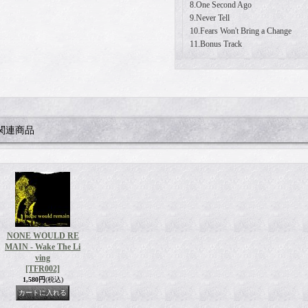
8.One Second Ago
9.Never Tell
10.Fears Won't Bring a Change
11.Bonus Track
関連商品
NONE WOULD RE
MAIN - Wake The Li
ving
[TFR002]
1,580円
(税込)