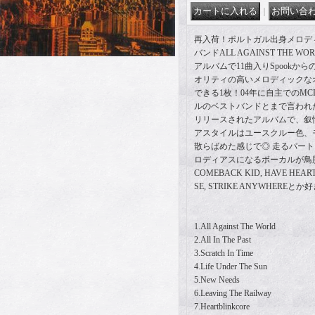
｜
再入荷！ポルトガル出身メロデ
バンドALL AGAINST THE W
アルバムで11曲入りSpookか
オリティの高いメロディックな
できる1枚！04年に自主でのM
ルのベストバンドとまで言われ
リリースされたアルバムで、叙
アスタイルはユースクルー色、
散らばめた感じで◎ 走るパー
ロディアスになるボーカルが鳥肌も
COMEBACK KID, HAVE HEART,
SE, STRIKE ANYWHERE
1.All Against The World
2.All In The Past
3.Scratch In Time
4.Life Under The Sun
5.New Needs
6.Leaving The Railway
7.Heartblinkcore