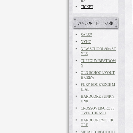
TICKET
ジャンル・レーベル別
SALE!!
NYHC
NEW SCHOOL/90's ST
YLE
TUFFGUY/BEATDOW
N
OLD SCHOOL/YOUT
H CREW
FURY EDGE/EDGE M
ETAL
HARDCORE PUNK/P
UNK
CROSSOVER/CROSS
OVER THRASH
HARDCORE/MOSHC
ORE
METALCORE/DEATH