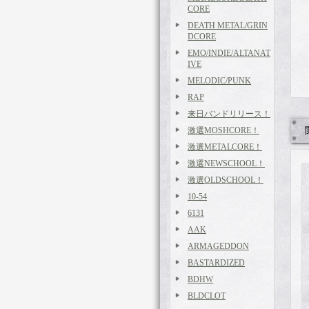
CORE
DEATH METAL/GRIN
DCORE
EMO/INDIE/ALTANAT
IVE
MELODIC/PUNK
RAP
来日バンドリリース！
激選MOSHCORE！
激選METALCORE！
激選NEWSCHOOL！
激選OLDSCHOOL！
10-54
6131
AAK
ARMAGEDDON
BASTARDIZED
BDHW
BLDCLOT