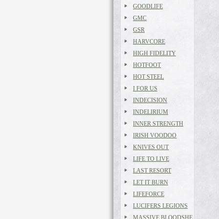
GOODLIFE
GMC
GSR
HARVCORE
HIGH FIDELITY
HOTFOOT
HOT STEEL
I FOR US
INDECISION
INDELIRIUM
INNER STRENGTH
IRISH VOODOO
KNIVES OUT
LIFE TO LIVE
LAST RESORT
LET IT BURN
LIFEFORCE
LUCIFERS LEGIONS
MASSIVE BLOODSHE