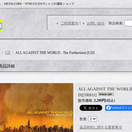
L・METALCORE・NYHCのCDやTシャツの通販ショップ
ご利用案内
｜
お問い合せ
商品検索
:
｜
CD
｜
ALL AGAINST THE WORLD - The Furthermost [CD]
商品詳細
ALL AGAINST THE WORLD - 
D]
[
SR011
]
販売価格
:
2,280円
(税込)
Facebookでシェ
数量
:
返品特約に関する重要事項