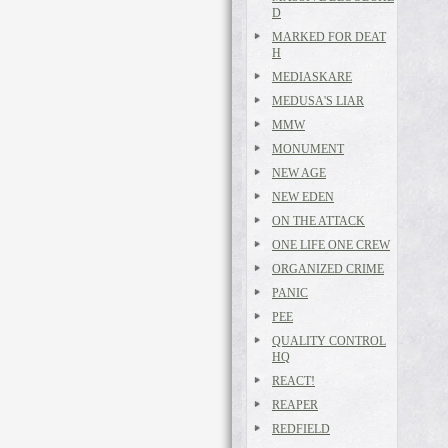
D
MARKED FOR DEAT
H
MEDIASKARE
MEDUSA'S LIAR
MMW
MONUMENT
NEW AGE
NEW EDEN
ON THE ATTACK
ONE LIFE ONE CREW
ORGANIZED CRIME
PANIC
PEE
QUALITY CONTROL
HQ
REACT!
REAPER
REDFIELD