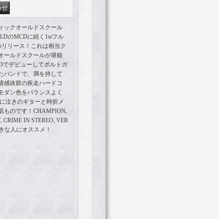
ィックオールドスクール
ORLDのMCDに続く1stフル
らのリリース！これは相当ク
オールドスクールが堪能
CDでデビューしてポルトガ
たバンドで、満を持して
情感抜群の疾走ハードコ
モダン色をバランスよく
トに泣きのギターと時折メ
のです！CHAMPION,
 CRIME IN STEREO, VER
とか好きな人にオススメ！