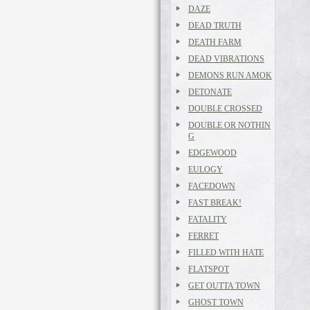
DAZE
DEAD TRUTH
DEATH FARM
DEAD VIBRATIONS
DEMONS RUN AMOK
DETONATE
DOUBLE CROSSED
DOUBLE OR NOTHIN
G
EDGEWOOD
EULOGY
FACEDOWN
FAST BREAK!
FATALITY
FERRET
FILLED WITH HATE
FLATSPOT
GET OUTTA TOWN
GHOST TOWN