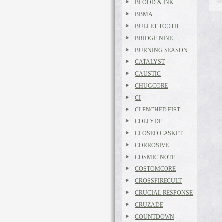
BLOOD & INK
BBMA
BULLET TOOTH
BRIDGE NINE
BURNING SEASON
CATALYST
CAUSTIC
CHUGCORE
CI
CLENCHED FIST
COLLYDE
CLOSED CASKET
CORROSIVE
COSMIC NOTE
COSTOMCORE
CROSSFIRECULT
CRUCIAL RESPONSE
CRUZADE
COUNTDOWN