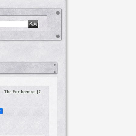
The Furthermost [C
ア