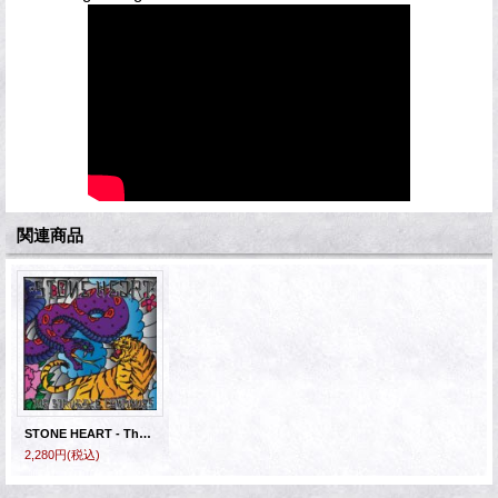
関連商品
STONE HEART - The Struggle Continues [CD]
2,280円
(税込)