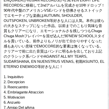
ENQUIRERがVEGAN RECORDSからSEVEN EIGHT LIFE
RECORDSに移籍して2ndアルバムを完成させ10年ドロップ！
90年代中盤のアメリカンVSEバンドを彷彿させるストイック
でエモーティブな楽曲はAUTUMN, SHOULDER,
OUTSPOKEN, UNBROKEN等好きな人には人気。本作は彼ら
の大きなステップになった作品。以前までのこもり気味な音
質もクリアーになり、エモーショナルさを残しつつもChuga
Chuga Moshフレイバーを混ぜ込んだ90'NEW SCHOOLスタイ
ルを貫いている。前作よりもノリが出て分かりやすくなった
感もありいい意味でEMOCORE的な要素は無くなっている。
クリアーで前に出た音質はバンドに明るみを出しており上記
のクラシック系バンドやAGAINST ALL MY TEARS,
SUDARSHANA, EN NUENSTRUS VENAS, 初期ASUNTO, EL
ETERNO ENEMIGO等好きな人に！
1. Inquisitivo
2. Decepcion
3. Reencuentro
4. Embriagante Atraccion
5. Motivacion
6. Anzuelo
7. Amigo Del aAma