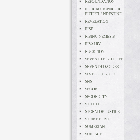
REFOUNDATION
RETRIBUTION/RETRI
BUTE/CLANDESTINE
REVELATION
RISE
RISING NEMESIS
RIVALRY
RUCKTION
SEVENTH EIGHT LIFE
SEVENTH DAGGER
SIX FEET UNDER
SNS
SPOOK
SPOOK CITY
STILL LIFE
STORM OF JUSTICE
STRIKE FIRST
SUMERIAN
SURFACE