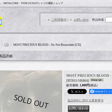
L・METALCORE・NYHCのCDやTシャツの通販ショップ
ご利用案内
｜
お問い合せ
商品検索
:
｜
CD
｜
MOST PRECIOUS BLOOD - Do Not Resuscitate [CD]
商品詳細
MOST PRECIOUS BLOOD - Do
[
BT011/SR064
]
販売価格
:
1,880円
(税込)
Facebookでシェ
返品特約に関する重要事項