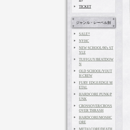
TICKET
ジャンル・レーベル別
SALE!!
NYHC
NEW SCHOOL/90's ST
YLE
TUFFGUY/BEATDOW
N
OLD SCHOOL/YOUT
H CREW
FURY EDGE/EDGE M
ETAL
HARDCORE PUNK/P
UNK
CROSSOVER/CROSS
OVER THRASH
HARDCORE/MOSHC
ORE
METALCORE/DEATH