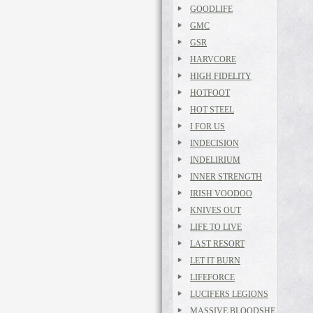
GOODLIFE
GMC
GSR
HARVCORE
HIGH FIDELITY
HOTFOOT
HOT STEEL
I FOR US
INDECISION
INDELIRIUM
INNER STRENGTH
IRISH VOODOO
KNIVES OUT
LIFE TO LIVE
LAST RESORT
LET IT BURN
LIFEFORCE
LUCIFERS LEGIONS
MASSIVE BLOODSHE