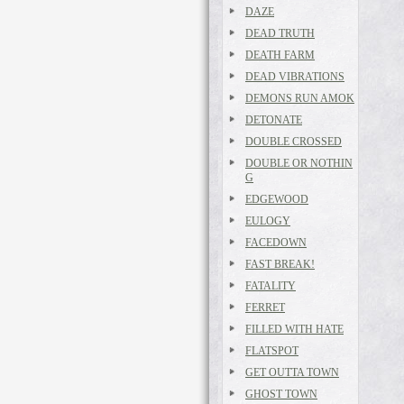
DAZE
DEAD TRUTH
DEATH FARM
DEAD VIBRATIONS
DEMONS RUN AMOK
DETONATE
DOUBLE CROSSED
DOUBLE OR NOTHIN
G
EDGEWOOD
EULOGY
FACEDOWN
FAST BREAK!
FATALITY
FERRET
FILLED WITH HATE
FLATSPOT
GET OUTTA TOWN
GHOST TOWN