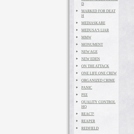
D
MARKED FOR DEAT
H
MEDIASKARE
MEDUSA'S LIAR
MMW
MONUMENT
NEW AGE
NEW EDEN
ON THE ATTACK
ONE LIFE ONE CREW
ORGANIZED CRIME
PANIC
PEE
QUALITY CONTROL
HQ
REACT!
REAPER
REDFIELD