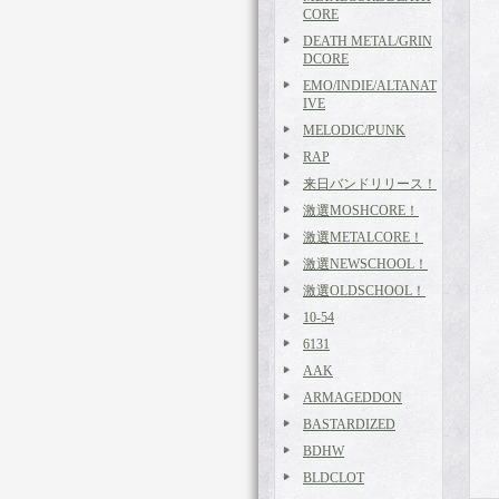
CORE
DEATH METAL/GRIN
DCORE
EMO/INDIE/ALTANAT
IVE
MELODIC/PUNK
RAP
来日バンドリリース！
激選MOSHCORE！
激選METALCORE！
激選NEWSCHOOL！
激選OLDSCHOOL！
10-54
6131
AAK
ARMAGEDDON
BASTARDIZED
BDHW
BLDCLOT