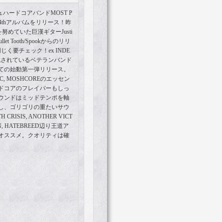
ハードコアバンドMOST P
新作4thアルバムをリリース！昨
プを努めていた巨漢ギターJusti
 Tooth/Spookからのリリ
同じく要チェック！ex INDE
結成されているベテランバンド
ての始動第一弾リリース。
 MOSHCOREのエッセン
ドコアのフレイバーもしっ
ウンドはミッドテンポを軸
し、ゴリゴリの重たいサウ
ISIS, ANOTHER VICT
SION, HATEBREED辺り王道ア
オススメ。クオリティは確