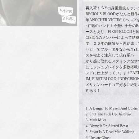
再入荷！!NY出身重量級モッシュ
RECIOUS BLOODがなんと
年ANOTHER VICTIMでヘル
n在籍のバンド！今勢い十分のBullet
ースとあり、FIRST BLOODと
CISIONのメンバーによって
で、０６年の解散から再結成し
ヘビーでブルータルながらNYHC,
スを程よく注入して現行系ハー
かり感じ取れるメタリックなサ
にモッシュブレイクを多数搭載
ンドに仕上がっています！EARTH CR
IM, FIRST BLOOD, INDECI
メリカンハードコア好きに絶対
約あり！
1. A Danger To Myself And Others
2. Shut The Fuck Up, Jailbreak
3. Meth Miles
4. Blame It On Altered Beast
5. Stuart Is A Dead Man Walking
6. Upstate Ghost