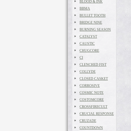
BLOOD & INK
BBMA
BULLET TOOTH
BRIDGE NINE
BURNING SEASON
CATALYST
CAUSTIC
CHUGCORE
CI
CLENCHED FIST
COLLYDE
CLOSED CASKET
CORROSIVE
COSMIC NOTE
COSTOMCORE
CROSSFIRECULT
CRUCIAL RESPONSE
CRUZADE
COUNTDOWN