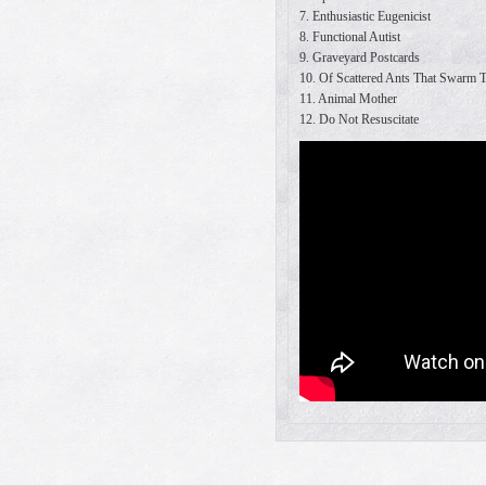
7. Enthusiastic Eugenicist
8. Functional Autist
9. Graveyard Postcards
10. Of Scattered Ants That Swarm T
11. Animal Mother
12. Do Not Resuscitate