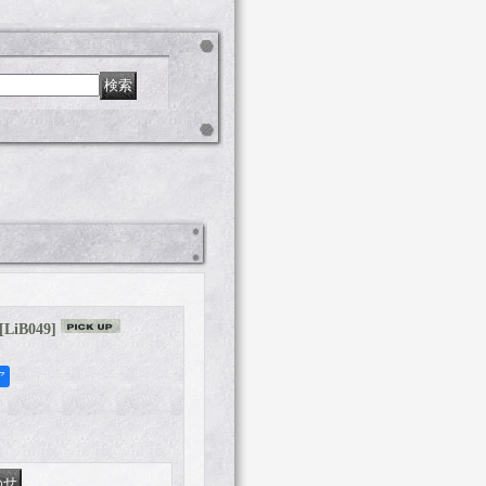
[
LiB049
]
ア