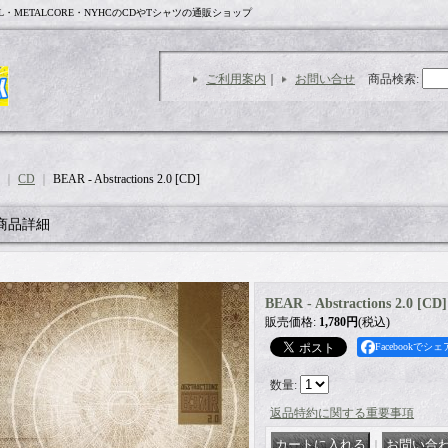
L・METALCORE・NYHCのCDやTシャツの通販ショップ
ご利用案内
｜
お問い合せ
商品検索
:
｜
CD
｜
BEAR - Abstractions 2.0 [CD]
商品詳細
BEAR - Abstractions 2.0 [CD]
販売価格
:
1,780円
(税込)
Facebookでシェ
数量
:
返品特約に関する重要事項
｜