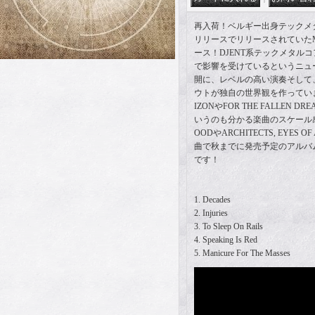
再入荷！ベルギー出身テックメタ
リリースでリリースされていたMCDが
ース！DJENT系テックメタル
で影響を受けているというニュ
開に、レベルの高い演奏そして
ウトが独自の世界観を作っています！
IZONやFOR THE FALLEN
いうのも分かる楽曲のスケール感、
OODやARCHITECTS, EYES 
曲で秋までに発売予定のアルバ
です！
1. Decades
2. Injuries
3. To Sleep On Rails
4. Speaking Is Red
5. Manicure For The Masses