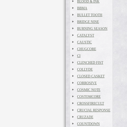
BLOOD & INK
BBMA
BULLET TOOTH
BRIDGE NINE
BURNING SEASON
CATALYST
CAUSTIC
CHUGCORE
CI
CLENCHED FIST
COLLYDE
CLOSED CASKET
CORROSIVE
COSMIC NOTE
COSTOMCORE
CROSSFIRECULT
CRUCIAL RESPONSE
CRUZADE
COUNTDOWN