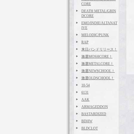
CORE
DEATH METAL/GRIN
DCORE
EMO/INDIE/ALTANAT
IVE
MELODIC/PUNK
RAP
来日バンドリリース！
激選MOSHCORE！
激選METALCORE！
激選NEWSCHOOL！
激選OLDSCHOOL！
10-54
6131
AAK
ARMAGEDDON
BASTARDIZED
BDHW
BLDCLOT