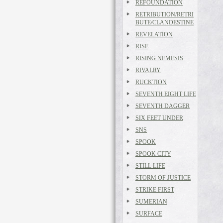
REFOUNDATION
RETRIBUTION/RETRI
BUTE/CLANDESTINE
REVELATION
RISE
RISING NEMESIS
RIVALRY
RUCKTION
SEVENTH EIGHT LIFE
SEVENTH DAGGER
SIX FEET UNDER
SNS
SPOOK
SPOOK CITY
STILL LIFE
STORM OF JUSTICE
STRIKE FIRST
SUMERIAN
SURFACE