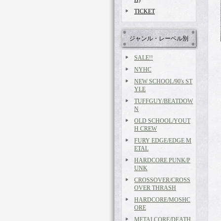
TICKET
ジャンル・レーベル別
SALE!!
NYHC
NEW SCHOOL/90's ST
YLE
TUFFGUY/BEATDOW
N
OLD SCHOOL/YOUT
H CREW
FURY EDGE/EDGE M
ETAL
HARDCORE PUNK/P
UNK
CROSSOVER/CROSS
OVER THRASH
HARDCORE/MOSHC
ORE
METALCORE/DEATH