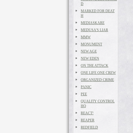
D
MARKED FOR DEAT
H
MEDIASKARE
MEDUSA'S LIAR
MMW
MONUMENT
NEW AGE
NEW EDEN
ON THE ATTACK
ONE LIFE ONE CREW
ORGANIZED CRIME
PANIC
PEE
QUALITY CONTROL
HQ
REACT!
REAPER
REDFIELD