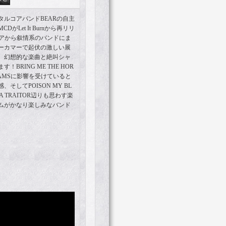
ルコアバンドBEARの自主
Let It Burnから再リリ
コアから叙情系のバンドにま
ーカマーで起伏の激しい展
、幻想的な楽曲と絶叫シャ
BRING ME THE HOR
 DREAMSに影響を受けていると
そしてPOISON MY BL
OF A TRAITOR辺りも思わす楽
ムがかなり楽しみなバンド