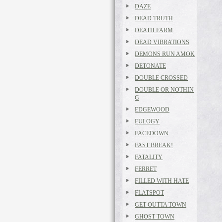
DAZE
DEAD TRUTH
DEATH FARM
DEAD VIBRATIONS
DEMONS RUN AMOK
DETONATE
DOUBLE CROSSED
DOUBLE OR NOTHIN
G
EDGEWOOD
EULOGY
FACEDOWN
FAST BREAK!
FATALITY
FERRET
FILLED WITH HATE
FLATSPOT
GET OUTTA TOWN
GHOST TOWN