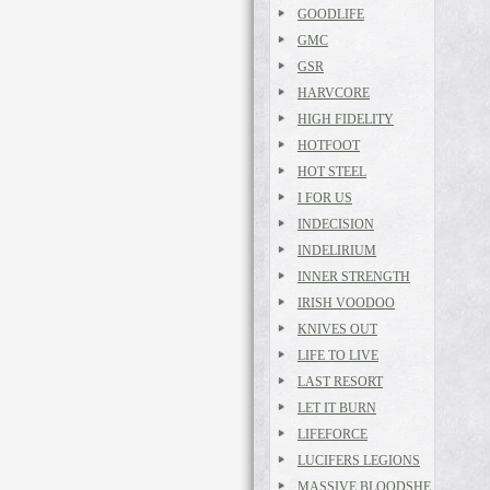
GOODLIFE
GMC
GSR
HARVCORE
HIGH FIDELITY
HOTFOOT
HOT STEEL
I FOR US
INDECISION
INDELIRIUM
INNER STRENGTH
IRISH VOODOO
KNIVES OUT
LIFE TO LIVE
LAST RESORT
LET IT BURN
LIFEFORCE
LUCIFERS LEGIONS
MASSIVE BLOODSHE