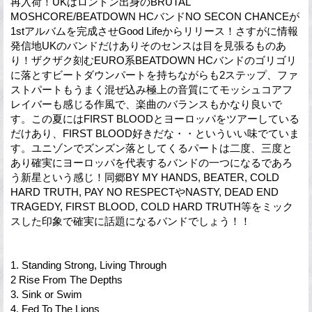
再入荷！UKはロンドン出身のBRUTAL
MOSHCORE/BEATDOWN HCバンドNO SECON CHANCEが
1stアルバムを完成させGood Lifeからリリース！さすがに情報
発信地UKのバンドだけありそのセンスは目を見張るものあ
り！ザクザク刻むEURO系BEATDOWN HCバンドのゴリゴリ
に落とすビートダウンパートを持ちながらも2ステップ、ファ
ストパートもうまく混ぜ込み極上の音質にてモッシュコアフ
レイバーも感じる作風で、楽曲のバランスもかなり良いで
す。この夏にはFIRST BLOODとヨーロッパをツアーしている
だけあり、FIRST BLOOD好きだな・・といういい味でていま
す。ユニゾンでズンズン落としてくるパートは二度、三度と
あり確実にヨーロッパを代表するバンドの一つになるであろ
う新星という感じ！同郷BY MY HANDS, BEATER, COLD
HARD TRUTH, PAY NO RESPECTやNASTY, DEAD END
TRAGEDY, FIRST BLOOD, COLD HARD TRUTH等をミック
スした印象で確実に話題になるバンドでしょう！！
1. Standing Strong, Living Through
2 Rise From The Depths
3. Sink or Swim
4. Fed To The Lions