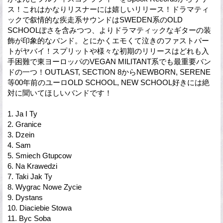
ス！これはかなりリスナーには嬉しいリリース！ドラマティ
ックで叙情的な疾走系サウンドはSWEDEN系のOLD
SCHOOLぽさを含みつつ、よりドラマティックなギターの装
飾が印象的なバンド。とにかくエモくて泣きのファストパー
トがヤバイ！スプリットや様々な初期のリリースはどれも入
手困難で東ヨーロッパのVEGAN MILITANT系でも最重要バン
ドの一つ！OUTLAST, SECTION 8からNEWBORN, SERENE
等00年前のユーロOLD SCHOOL, NEW SCHOOL好きには絶
対に聞いてほしいバンドです！
1. Ja I Ty
2. Granice
3. Dzein
4. Sam
5. Smiech Gtupcow
6. Na Krawedzi
7. Taki Jak Ty
8. Wygrac Nowe Zycie
9. Dystans
10. Diaciebie Stowa
11. Byc Soba