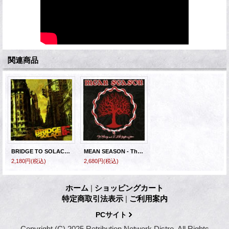
関連商品
BRIDGE TO SOLACE - House Of The Dying Sun [CD]
MEAN SEASON - The Memory And I Still Suffer [CD]
2,180円
(税込)
2,680円
(税込)
ホーム
|
ショッピングカート
特定商取引法表示
|
ご利用案内
PCサイト
Copyright (C) 2025 Retribution Network Distro. All Rights