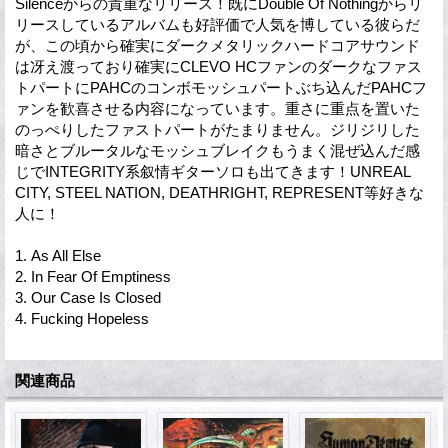
Silenceからの貴重なリリース！既にDouble Of Nothingからリ
リースしているアルバムも好評価で人気を博している彼らだ
が、この頃から確実にダークメタリックハードコアサウンド
は冴え渡っており確実にCLEVO HCファンのダークなファス
トパートにPAHCのコンボモッシュパートぶち込んだPAHCフ
ァンを歓喜させる内容になっています。重さに重点を置いた
のっぺりしたファストパートがたまりません。ジリジリした
暗さとブルータルなモッシュブレイクもうまく混ぜ込んだ感
じでINTEGRITY系叙情ギターソロも出てきます！UNREAL
CITY, STEEL NATION, DEATHRIGHT, REPRESENT等好きな
人に！
1. As All Else
2. In Fear Of Emptiness
3. Our Case Is Closed
4. Fucking Hopeless
関連商品