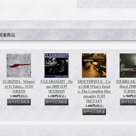
関連商品
SCHIZMA - Whatev
CLEARSIGHT - De
MOUTHPIECE - Ca
TIEBREAK -
er It Takes... [CD]
mo 2008 [EP]
n't Kill What's Insid
Hard 1998
[SR053]
[RXR018]
e: The Complete Disc
[CRR03
ography [CD]
1,980円
(税込)
1,280円
(税込)
1,780円
(
[REV147]
2,480円
(税込)