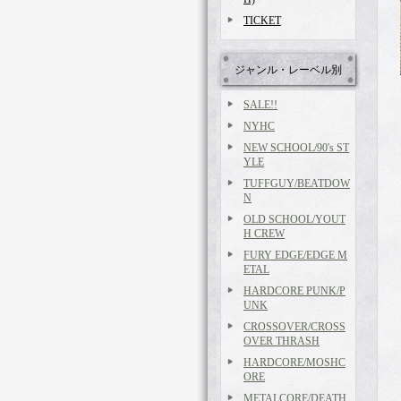
TICKET
ジャンル・レーベル別
SALE!!
NYHC
NEW SCHOOL/90's ST
YLE
TUFFGUY/BEATDOW
N
OLD SCHOOL/YOUT
H CREW
FURY EDGE/EDGE M
ETAL
HARDCORE PUNK/P
UNK
CROSSOVER/CROSS
OVER THRASH
HARDCORE/MOSHC
ORE
METALCORE/DEATH