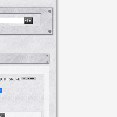
 [CD]
[
SR074
]
ア