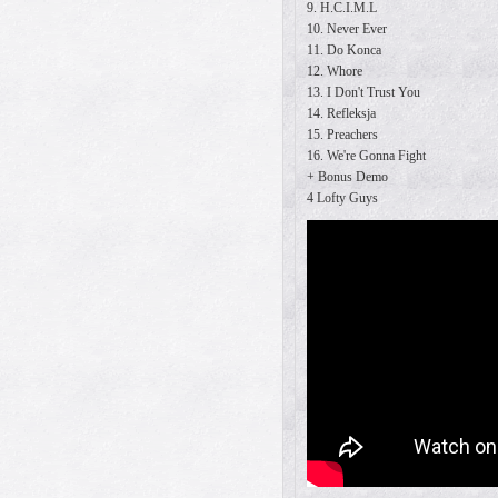
9. H.C.I.M.L
10. Never Ever
11. Do Konca
12. Whore
13. I Don't Trust You
14. Refleksja
15. Preachers
16. We're Gonna Fight
+ Bonus Demo
4 Lofty Guys