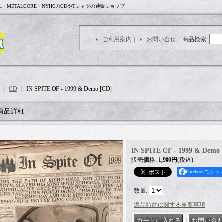
L・METALCORE・NYHCのCDやTシャツの通販ショップ
ご利用案内
｜
お問い合せ
商品検索
:
｜
CD
｜
IN SPITE OF - 1999 & Demo [CD]
商品詳細
IN SPITE OF - 1999 & Demo
販売価格
:
1,980円
(税込)
Facebookでシェ
数量
:
返品特約に関する重要事項
｜