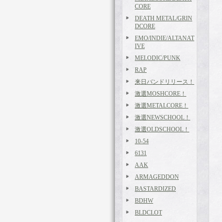
CORE
DEATH METAL/GRIN
DCORE
EMO/INDIE/ALTANAT
IVE
MELODIC/PUNK
RAP
来日バンドリリース！
激選MOSHCORE！
激選METALCORE！
激選NEWSCHOOL！
激選OLDSCHOOL！
10-54
6131
AAK
ARMAGEDDON
BASTARDIZED
BDHW
BLDCLOT