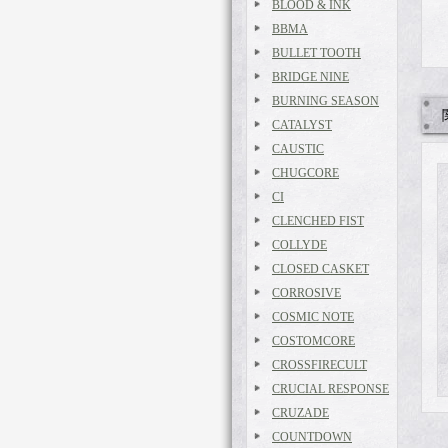
BLOOD & INK
BBMA
BULLET TOOTH
BRIDGE NINE
BURNING SEASON
CATALYST
CAUSTIC
CHUGCORE
CI
CLENCHED FIST
COLLYDE
CLOSED CASKET
CORROSIVE
COSMIC NOTE
COSTOMCORE
CROSSFIRECULT
CRUCIAL RESPONSE
CRUZADE
COUNTDOWN