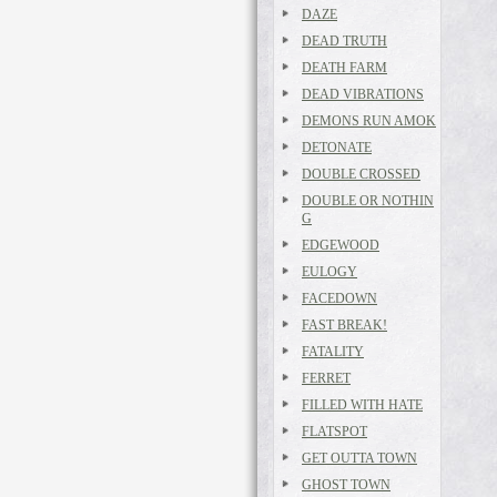
DAZE
DEAD TRUTH
DEATH FARM
DEAD VIBRATIONS
DEMONS RUN AMOK
DETONATE
DOUBLE CROSSED
DOUBLE OR NOTHIN
G
EDGEWOOD
EULOGY
FACEDOWN
FAST BREAK!
FATALITY
FERRET
FILLED WITH HATE
FLATSPOT
GET OUTTA TOWN
GHOST TOWN