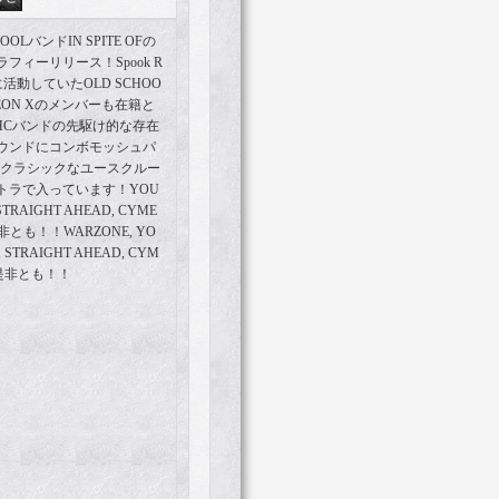
LバンドIN SPITE OFの
ィーリリース！Spook R
に活動していたOLD SCHOO
MEON Xのメンバーも在籍と
 HCバンドの先駆け的な存在
ウンドにコンボモッシュパ
のクラシックなユースクルー
ートラで入っています！YOU
, STRAIGHT AHEAD, CYME
は是非とも！！WARZONE, YO
E, STRAIGHT AHEAD, CYM
きは是非とも！！