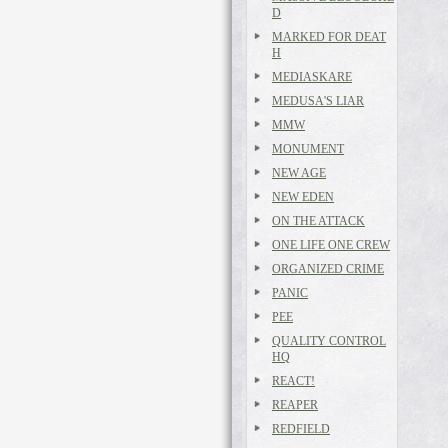
D
MARKED FOR DEAT
H
MEDIASKARE
MEDUSA'S LIAR
MMW
MONUMENT
NEW AGE
NEW EDEN
ON THE ATTACK
ONE LIFE ONE CREW
ORGANIZED CRIME
PANIC
PEE
QUALITY CONTROL
HQ
REACT!
REAPER
REDFIELD