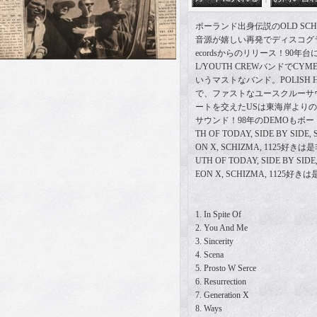
ポーランド出身伝説のOLD SCHOO
音源が嬉しい再発でディスコグラフ
ecordsからのリリース！90年台
L/YOUTH CREWバンドでCY
いうマストなバンド。POLISH
で、ファストなユースクルーサ
ートを交えたUSは東海岸より
サウンド！98年のDEMOもボ
TH OF TODAY, SIDE BY SIDE
ON X, SCHIZMA, 1125好き
UTH OF TODAY, SIDE BY SID
EON X, SCHIZMA, 1125好
1. In Spite Of
2. You And Me
3. Sincerity
4. Scena
5. Prosto W Serce
6. Resurrection
7. Generation X
8. Ways