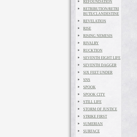
REFOUNDATION
RETRIBUTION/RETRI
BUTE/CLANDESTINE
REVELATION
RISE
RISING NEMESIS
RIVALRY
RUCKTION
SEVENTH EIGHT LIFE
SEVENTH DAGGER
SIX FEET UNDER
SNS
SPOOK
SPOOK CITY
STILL LIFE
STORM OF JUSTICE
STRIKE FIRST
SUMERIAN
SURFACE