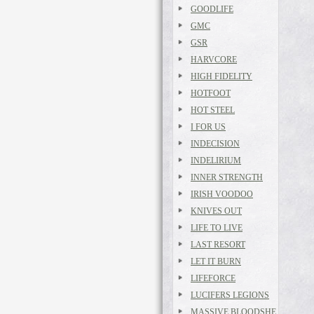
GOODLIFE
GMC
GSR
HARVCORE
HIGH FIDELITY
HOTFOOT
HOT STEEL
I FOR US
INDECISION
INDELIRIUM
INNER STRENGTH
IRISH VOODOO
KNIVES OUT
LIFE TO LIVE
LAST RESORT
LET IT BURN
LIFEFORCE
LUCIFERS LEGIONS
MASSIVE BLOODSHE