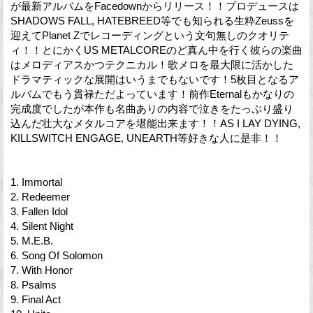
が最新アルバムをFacedownからリリース！！プロデュースは
SHADOWS FALL, HATEBREED等でも知られる生粋Zeussを
迎えてPlanet Zでレコーディングという文句無しのクオリテ
ィ！！とにかくUS METALCOREのど真ん中を行く彼らの楽曲
はメロディアスかつテクニカル！歌メロを最大限に活かした
ドラマティックな展開はいうまでもないです！5枚目となるア
ルバムでもう貫禄ただよっています！前作Eternalもかなりの
完成度でしたが本作も名曲ありの内容で泣きをたっぷり盛り
込んだ壮大なメタルコアを堪能出来ます！！AS I LAY DYING,
KILLSWITCH ENGAGE, UNEARTH等好きな人に是非！！
1. Immortal
2. Redeemer
3. Fallen Idol
4. Silent Night
5. M.E.B.
6. Song Of Solomon
7. With Honor
8. Psalms
9. Final Act