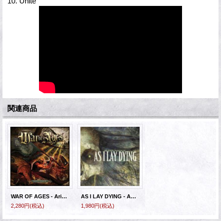
10. Unite
関連商品
WAR OF AGES - Arise And Conquer [CD]
AS I LAY DYING - An Ocean Between Us
2,280円
(税込)
1,980円
(税込)