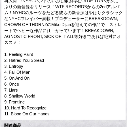
再入荷！!NYHCバンドのいぶし銀的存在OLDE YORKが久し
ぶりの新音源をリリース！WTF RECORDSからの2ndアルバ
ム！NYHCのルーツをたどる彼らの新音源はやはりクラシック
なNYHCフレイバー満載！プロデューサーにBREAKDOWN,
CROWN OF THORNZのMike Dijanを迎えての作品で、ストレ
ートでヘビーな作品に仕上がっています！BREAKDOWN,
AGNOSTIC FRONT, SICK OF IT ALL等好きであれば絶対にオ
ススメ！
1. Peeling Paint
2. Hatred You Spread
3. Entropy
4. Fall Of Man
5. On And On
6. Once
7. Liars
8. Shallow World
9. Frontline
10. Hard To Recognize
11. Blood On Our Hands
関連商品