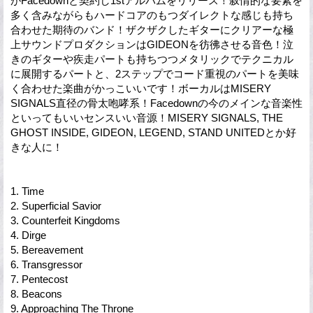
がFacedownと契約し1stアルバムをリリース！叙情的な要素を
多く含みながらもハードコアのもつダイレクトな感じも持ち
合わせた期待のバンド！ザクザクしたギターにクリアーな極
上サウンドプロダクションはGIDEONを彷彿させる音色！泣
きのギターや疾走パートも持ちつつメタリックでテクニカル
に展開するパートと、2ステップでコード重視のパートを美味
く合わせた楽曲がかっこいいです！ボーカルはMISERY
SIGNALS直径の骨太咆哮系！Facedownの今のメインな音楽性
といってもいいセンスいい音源！MISERY SIGNALS, THE
GHOST INSIDE, GIDEON, LEGEND, STAND UNITEDとか好
きな人に！
1. Time
2. Superficial Savior
3. Counterfeit Kingdoms
4. Dirge
5. Bereavement
6. Transgressor
7. Pentecost
8. Beacons
9. Approaching The Throne