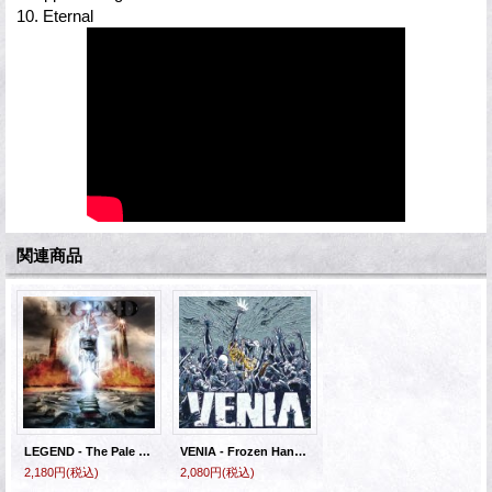
10. Eternal
関連商品
LEGEND - The Pale Horse [CD]
VENIA - Frozen Hands [CD]
2,180円
(税込)
2,080円
(税込)