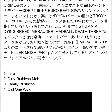
バンドRIVALSでEMBRACED BY HATRED, BROTHERS IN
CRIME等のメンバー在籍という久々にマストな布陣のバンド
のデビューCDEP！重圧系EURO BEATDOWNサウンドメンバ
ーによるバンドだが、楽曲はNYHCのベースの部分とTROYの
TROYCOREからの影響をミックスさせた90年代サウンドを目
指しているという感じでこれは上がります！STIGMATA,
DYING BREED, MERAUDER, MADBALL, DEATH THREAT等
をミックスさせた楽曲、ファストパートありつつも重たさ、
ダークさが出ており吐き捨てのボーカルも◎ MERAUDER 1st
ばりのコード進行で悪いリフもかなりポイント高いです！確
実にKILLER MOSH PARTずんどこ落としてくるリズムもヤバ
めです！アルバムに期待！4曲入り
1. Intro
2. Dirty Ruthless Mob
3. Family Business
4. Call One Wold