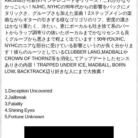
Recordsから新作7インチレコードをリリース！これがかなり
かっこいい！NJHC, NYHCの90年代からの影響をバックにメ
タリックさ、グルーブさも加えた楽曲！2ステップメインの楽
曲ながらギターの引きずる様なゴリゴリのリフ、密度の濃さ
はかなり重たく、冷たい。更にボーカルも吐き捨て系のパー
トからラップ調寄りの抜いたボーカルまでかなりセンスも良
くグルーブから悪さまで程よく出ています！90年代NJHC,
NYHCのコアな部分に受けている影響というのが良く分かりま
す！彼らのルーツとしているCLUBBER LANG,MADBALLや
CROWN OF THORNZ等を消化してアップデートしたセンス
ありきの内容！TRAPPED UNDER ICE, MADBALL, BORN
LOW, BACKTRACK辺り好きな人にまで大推薦！
1.Deception Uncovered
2.Jailbreak
3.Fatality
4.Shining Eyes
5.Fortune Unknown