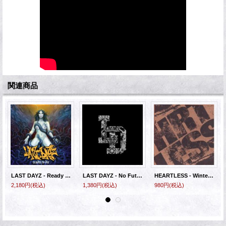
関連商品
LAST DAYZ - Ready to Die [EP]
LAST DAYZ - No Future [EP]
HEARTLESS - Winter Tour CDR
2,180円
(税込)
1,380円
(税込)
980円
(税込)