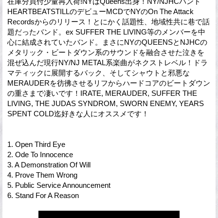
在庫分買付少量再入荷!NYはQueens出身！NY/NJHCバンド
HEARTBEATSTILLのデビューMCDでNYのOn The Attack
Recordsからのリリース！とにかく話題性、地域性共に巷で話
題だったバンド。ex SUFFER THE LIVING等のメンバーを中
心に結成されていたバンド。まさにNYのQUEENSとNJHCの
メタリック・ビートダウン系のサウンドを融合させた泣きを
混ぜ込んだ現行NY/NJ METAL系楽曲がネクストレベル！ドラ
マティックに展開するバック、そしてシャウトと邪悪な
MERAUDERを彷彿させるリフからハードコアのビートダウン
の重さまで凄いです！IRATE, MERAUDER, SUFFER THE
LIVING, THE JUDAS SYNDROM, SWORN ENEMY, YEARS
SPENT COLD迄好きな人にオススメです！
1. Open Third Eye
2. Ode To Innocence
3. A Demonstration Of Will
4. Prove Them Wrong
5. Public Service Announcement
6. Stand For A Reason