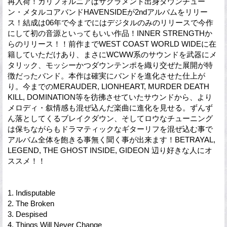
再入荷！カリフォルニアはサクラメント出身ダウンチュー
ン・メタルコアバンドHAVENSIDEが2ndアルバムをリリー
ス！結成は06年で今までにはデジタルのみのリリースで今作
にして初の音源といってもいい作品！INNER STRENGTHか
らのリリース！！前作までWEST COAST WORLD WIDEに在
籍していただけあり、まさにWCWW系のサウンドを武器にメ
タリック、モッシーかつダウンテンポを織り交ぜた展開が特
徴だったバンド。本作は確実にバンドを進化させた仕上が
り。今までのMERAUDER, LIONHEART, MURDER DEATH
KILL, DOMINATION等を彷彿させていたサウンドから、より
メロディ・叙情感も混ぜ込んだ楽曲に進化を見せる。ずんず
ん落としてくるブレイクダウン、そしてロウなチューニング
は保ちながらもドラマティックなギターリフを混ぜ込む事で
アルバム全体を飽きる事無く聞く事が出来ます！BETRAYAL,
LEGEND, THE GHOST INSIDE, GIDEON 辺り好きな人にオ
ススメ！！
1. Indisputable
2. The Broken
3. Despised
4. Things Will Never Change