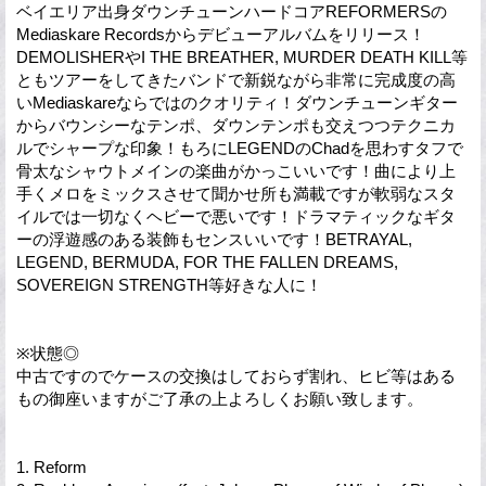
ベイエリア出身ダウンチューンハードコアREFORMERSの
Mediaskare Recordsからデビューアルバムをリリース！
DEMOLISHERやI THE BREATHER, MURDER DEATH KILL等
ともツアーをしてきたバンドで新鋭ながら非常に完成度の高
いMediaskareならではのクオリティ！ダウンチューンギター
からバウンシーなテンポ、ダウンテンポも交えつつテクニカ
ルでシャープな印象！もろにLEGENDのChadを思わすタフで
骨太なシャウトメインの楽曲がかっこいいです！曲により上
手くメロをミックスさせて聞かせ所も満載ですが軟弱なスタ
イルでは一切なくヘビーで悪いです！ドラマティックなギタ
ーの浮遊感のある装飾もセンスいいです！BETRAYAL,
LEGEND, BERMUDA, FOR THE FALLEN DREAMS,
SOVEREIGN STRENGTH等好きな人に！
※状態◎
中古ですのでケースの交換はしておらず割れ、ヒビ等はある
もの御座いますがご了承の上よろしくお願い致します。
1. Reform