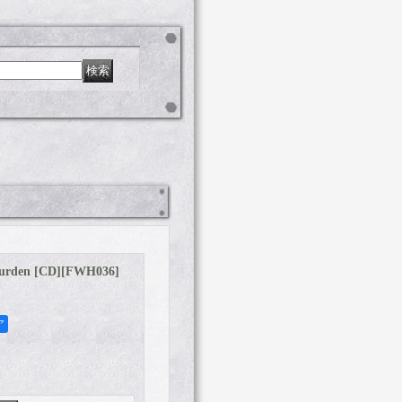
urden [CD]
[
FWH036
]
ア