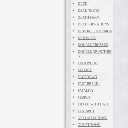
DAZE
DEAD TRUTH
DEATH FARM
DEAD VIBRATIONS
DEMONS RUN AMOK
DETONATE
DOUBLE CROSSED
DOUBLE OR NOTHIN
G
EDGEWOOD
EULOGY
FACEDOWN
FAST BREAK!
FATALITY
FERRET
FILLED WITH HATE
FLATSPOT
GET OUTTA TOWN
GHOST TOWN