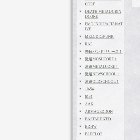
CORE
DEATH METAL/GRIN
DCORE
EMO/INDIE/ALTANAT
IVE
MELODIC/PUNK
RAP
来日バンドリリース！
激選MOSHCORE！
激選METALCORE！
激選NEWSCHOOL！
激選OLDSCHOOL！
10-54
6131
AAK
ARMAGEDDON
BASTARDIZED
BDHW
BLDCLOT