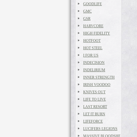
GOODLIFE
GMC
GSR
HARVCORE
HIGH FIDELITY
HOTFOOT
HOT STEEL
I FOR US
INDECISION
INDELIRIUM
INNER STRENGTH
IRISH VOODOO
KNIVES OUT
LIFE TO LIVE
LAST RESORT
LET IT BURN
LIFEFORCE
LUCIFERS LEGIONS
MASSIVE BLOODSHE