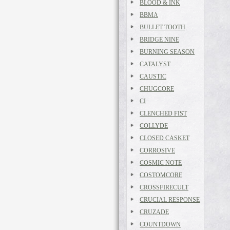
BLOOD & INK
BBMA
BULLET TOOTH
BRIDGE NINE
BURNING SEASON
CATALYST
CAUSTIC
CHUGCORE
CI
CLENCHED FIST
COLLYDE
CLOSED CASKET
CORROSIVE
COSMIC NOTE
COSTOMCORE
CROSSFIRECULT
CRUCIAL RESPONSE
CRUZADE
COUNTDOWN