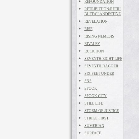
REFOUNDATION
RETRIBUTION/RETRI
BUTE/CLANDESTINE
REVELATION
RISE
RISING NEMESIS
RIVALRY
RUCKTION
SEVENTH EIGHT LIFE
SEVENTH DAGGER
SIX FEET UNDER
SNS
SPOOK
SPOOK CITY
STILL LIFE
STORM OF JUSTICE
STRIKE FIRST
SUMERIAN
SURFACE