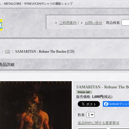
L・METALCORE・NYHCのCDやTシャツの通販ショップ
ご利用案内
｜
お問い合せ
商品検索
:
｜
CD
｜
SAMARITAN - Release The Burden [CD]
商品詳細
SAMARITAN - Release The B
販売価格
:
1,680円
(税込)
Facebookでシェ
数量
:
返品特約に関する重要事項