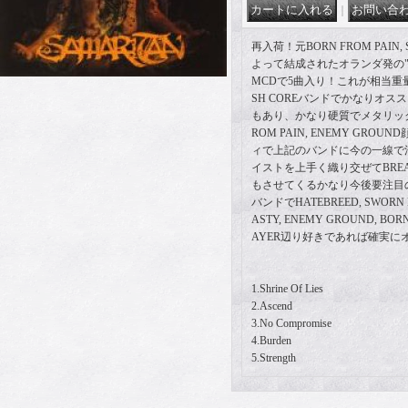
｜
再入荷！元BORN FROM PAIN
よって結成されたオランダ発の"S
MCDで5曲入り！これが相当重量級の
SH COREバンドでかなりオ
もあり、かなり硬質でメタリック
ROM PAIN, ENEMY GR
ィで上記のバンドに今の一線で
イストを上手く織り交ぜてBREAKD
もさせてくるかなり今後要注目
バンドでHATEBREED, SWORN EN
ASTY, ENEMY GROUND, BORN
AYER辺り好きであれば確実に
1.Shrine Of Lies
2.Ascend
3.No Compromise
4.Burden
5.Strength