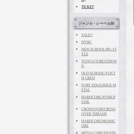
TICKET
ジャンル・レーベル別
SALE!!
NYHC
NEW SCHOOL/90's ST
YLE
TUFFGUY/BEATDOW
N
OLD SCHOOL/YOUT
H CREW
FURY EDGE/EDGE M
ETAL
HARDCORE PUNK/P
UNK
CROSSOVER/CROSS
OVER THRASH
HARDCORE/MOSHC
ORE
METALCORE/DEATH