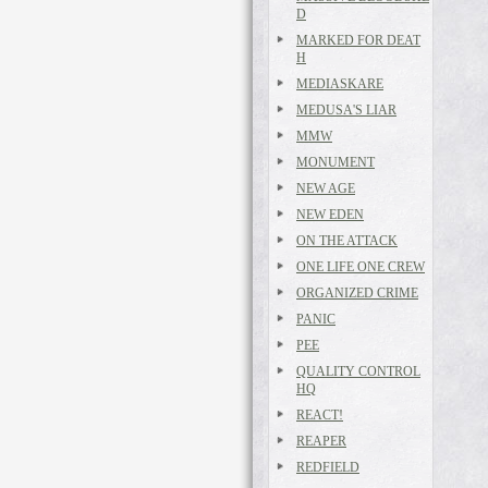
D
MARKED FOR DEAT
H
MEDIASKARE
MEDUSA'S LIAR
MMW
MONUMENT
NEW AGE
NEW EDEN
ON THE ATTACK
ONE LIFE ONE CREW
ORGANIZED CRIME
PANIC
PEE
QUALITY CONTROL
HQ
REACT!
REAPER
REDFIELD