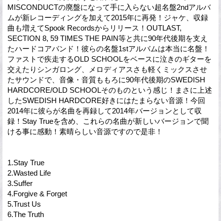
MISCONDUCTの廃盤になって手に入らない超名盤2ndアルバ
ムが新レコーディングを加えて2015年に再発！ジャケ、収録
曲も増えてSpook Recordsからリリース！OUTLAST,
SECTION 8, 59 TIMES THE PAIN等と共に90年代後期を支え
たハードコアバンド！彼らの名盤1stアルバムは本当に名盤！
ファストで疾走するOLD SCHOOLをベースに泣きのギターを
交えたりシンガロング、メロディアスさも軽くミックスさせ
たサウンドで、音像・音質ももろに90年代後期のSWEDISH
HARDCORE/OLD SCHOOLそのものという感じ！まさに上述
したSWEDISH HARDCORE好きにはたまらない音源！今回
2014年に彼らが名曲を再録して2014年バージョンとして収
録！Stay Trueを含め、これらの名曲が新しいバージョンで聞
ける事に感動！素晴らしい音源ですので是非！
1.Stay True
2.Wasted Life
3.Suffer
4.Forgive & Forget
5.Trust Us
6.The Truth