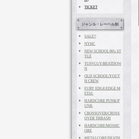
TICKET
ジャンル・レーベル別
SALE!!
NYHC
NEW SCHOOL/90's ST
YLE
TUFFGUY/BEATDOW
N
OLD SCHOOL/YOUT
H CREW
FURY EDGE/EDGE M
ETAL
HARDCORE PUNK/P
UNK
CROSSOVER/CROSS
OVER THRASH
HARDCORE/MOSHC
ORE
METALCORE/DEATH