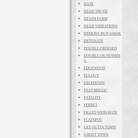
DAZE
DEAD TRUTH
DEATH FARM
DEAD VIBRATIONS
DEMONS RUN AMOK
DETONATE
DOUBLE CROSSED
DOUBLE OR NOTHIN
G
EDGEWOOD
EULOGY
FACEDOWN
FAST BREAK!
FATALITY
FERRET
FILLED WITH HATE
FLATSPOT
GET OUTTA TOWN
GHOST TOWN