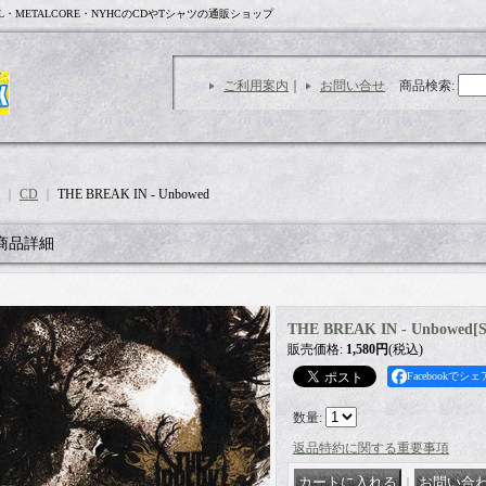
L・METALCORE・NYHCのCDやTシャツの通販ショップ
ご利用案内
｜
お問い合せ
商品検索
:
｜
CD
｜
THE BREAK IN - Unbowed
商品詳細
THE BREAK IN - Unbowed
[
販売価格
:
1,580円
(税込)
Facebookでシェ
数量
:
返品特約に関する重要事項
｜