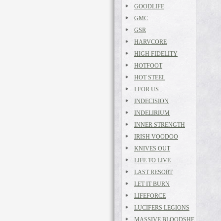
GOODLIFE
GMC
GSR
HARVCORE
HIGH FIDELITY
HOTFOOT
HOT STEEL
I FOR US
INDECISION
INDELIRIUM
INNER STRENGTH
IRISH VOODOO
KNIVES OUT
LIFE TO LIVE
LAST RESORT
LET IT BURN
LIFEFORCE
LUCIFERS LEGIONS
MASSIVE BLOODSHE