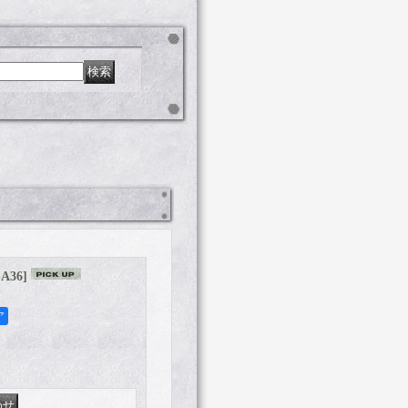
SA36
]
ア