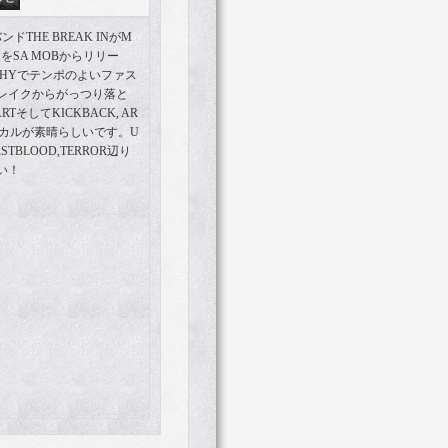
ドTHE BREAK INがM
をSA MOBからリリー
SHYでテンポのよいファス
レイクからがっつり落と
TそしてKICKBACK, AR
ーカルが素晴らしいです。U
FIRSTBLOOD,TERROR辺り
い！