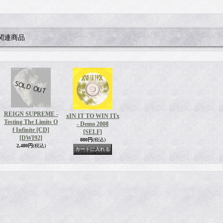
関連商品
REIGN SUPREME -
xIN IT TO WIN ITx
Testing The Limits O
- Demo 2008
f Infinite [CD]
[SELF]
[DWI92]
880円
(税込)
2,480円
(税込)