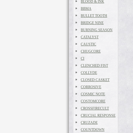
BLOOD & INK
BBMA
BULLET TOOTH
BRIDGE NINE
BURNING SEASON
CATALYST
CAUSTIC
CHUGCORE
CI
CLENCHED FIST
COLLYDE
CLOSED CASKET
CORROSIVE
COSMIC NOTE
COSTOMCORE
CROSSFIRECULT
CRUCIAL RESPONSE
CRUZADE
COUNTDOWN