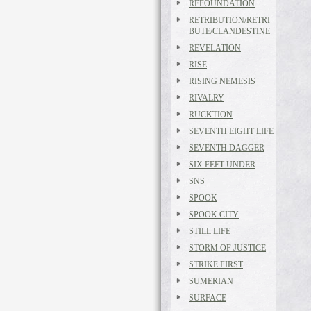
REFOUNDATION
RETRIBUTION/RETRI
BUTE/CLANDESTINE
REVELATION
RISE
RISING NEMESIS
RIVALRY
RUCKTION
SEVENTH EIGHT LIFE
SEVENTH DAGGER
SIX FEET UNDER
SNS
SPOOK
SPOOK CITY
STILL LIFE
STORM OF JUSTICE
STRIKE FIRST
SUMERIAN
SURFACE