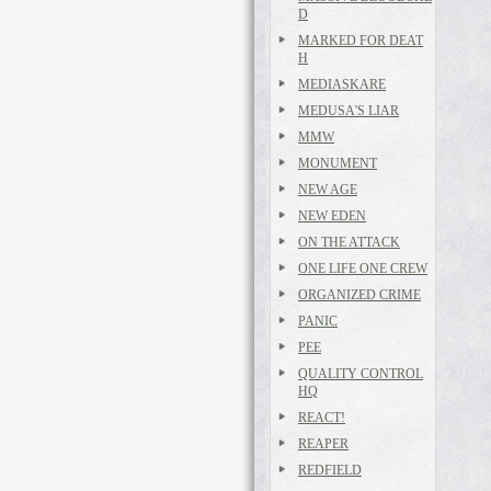
D
MARKED FOR DEAT
H
MEDIASKARE
MEDUSA'S LIAR
MMW
MONUMENT
NEW AGE
NEW EDEN
ON THE ATTACK
ONE LIFE ONE CREW
ORGANIZED CRIME
PANIC
PEE
QUALITY CONTROL
HQ
REACT!
REAPER
REDFIELD