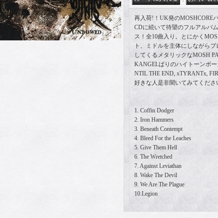
再入荷!！UK発のMOSHCOREバン
CDに続いて待望のフルアルバム
ス！全10曲入り。とにかくMO
ト、ミドルを主体にしながらブ
してくるメタリックなMOSH PAR
KANGELばりのハイトーンボ
NTIL THE END, xTYRANTx, 
好きな人是非聞いてみてくださ
1. Coffin Dodger
2. Iron Hammers
3. Beneath Contempt
4. Bleed For the Leaches
5. Give Them Hell
6. The Wretched
7. Against Leviathan
8. Wake The Devil
9. We Are The Plague
10.Legion