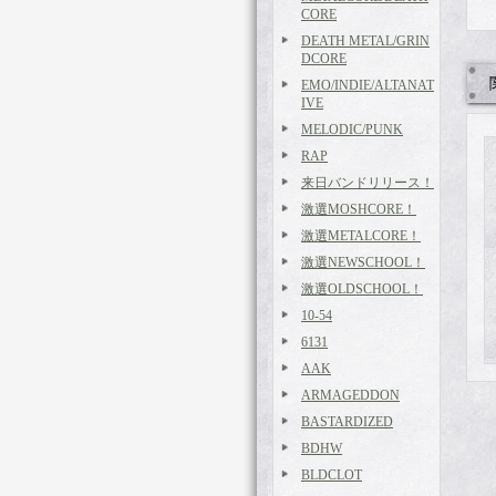
CORE
DEATH METAL/GRIN
DCORE
EMO/INDIE/ALTANAT
IVE
MELODIC/PUNK
RAP
来日バンドリリース！
激選MOSHCORE！
激選METALCORE！
激選NEWSCHOOL！
激選OLDSCHOOL！
10-54
6131
AAK
ARMAGEDDON
BASTARDIZED
BDHW
BLDCLOT