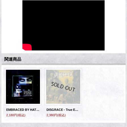
関連商品
EMBRACED BY HATRED - Time Waits [CD]
DISGRACE - True Enemy [CD]
2,180円
(税込)
2,380円
(税込)