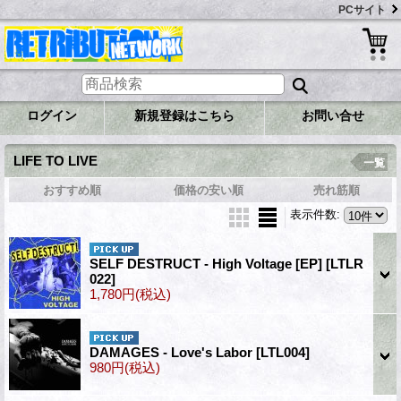
PCサイト
ログイン
新規登録はこちら
お問い合せ
LIFE TO LIVE
一覧
おすすめ順
価格の安い順
売れ筋順
表示件数
:
SELF DESTRUCT - High Voltage [EP]
[LTLR
022]
1,780円
(税込)
DAMAGES - Love's Labor
[LTL004]
980円
(税込)