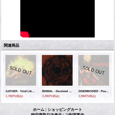
関連商品
GATHER - Total Liberation [CD]
BHIMAL - Deceived [CD]
DISEMBODIED - Psalms Of Sheol [CD]
1,780円
(税込)
2,280円
(税込)
2,880円
(税込)
ホーム
|
ショッピングカート
特定商取引法表示
|
ご利用案内