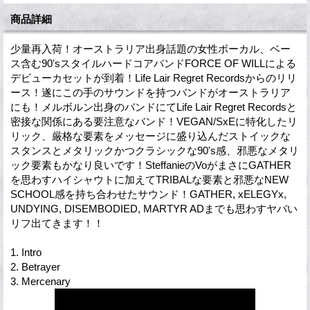
商品詳細
少量再入荷！オーストラリア出身話題の女性ボーカル、ベー
ス含む90'sスタイルハードコアバンドFORCE OF WILLによる
デビューカセットが到着！Life Lair Regret Recordsからのリリ
ース！遂にこの手のサウンドを持つバンドがオーストラリア
にも！メルボルン出身のバンドにてLife Lair Regret Recordsと
密接な関係にある要注意なバンド！VEGAN/SxEに特化したリ
リック、厳格な要素をメッセージに盛り込んだストイックな
スタンスとメタリックかつクラシックな90's感、邪悪なメタリ
ック要素もかなり良いです！SteffanieのVoがまさにGATHER
を思わすハイシャウトに加えてTRIBALな要素と邪悪なNEW
SCHOOL感を持ち合わせたサウンド！GATHER, xELEGYx,
UNDYING, DISEMBODIED, MARTYR ADまでも思わすヤバい
リフ出てきます！！
1. Intro
2. Betrayer
3. Mercenary