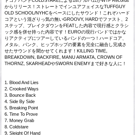
ドコアバンドCOLDSTAREによる1stアルバムがWTF Records
からリリース！ストレートでインユアフェイスなTUFFGUY
OLD SCHOOL/NYHCをベースにしたサウンド！これぞハード
コアという混ざりっ気の無いGROOVY, HARDでファスト、2
ステップ、ブレイクダウンをFEATした内容で現行感とクラシ
ック感を併せ持った内容です！EUROの現行バンドではかな
りアクティブにツアーしているバンドの一つ！ハードコア、
メタル、パンク、ヒップホップの要素を完全に融合し完成さ
せたサウンドを聞かせてくれます！KILLING TIME,
BREAKDOWN, BACKFIRE, MANU ARMATA, CROWN OF
THORNZ, SKARHEADやSWORN ENEMYまで好きな人に！
1. Blood And Lies
2. Crooked Ways
3. Bounce Back
4. Side By Side
5. Breaking Point
6. Time To Prove
7. Money Grab
8. Coldstare
9. Sleight Of Hand