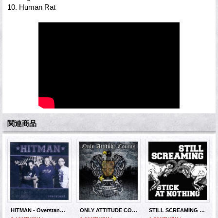
10. Human Rat
関連商品
HITMAN - Overstand [CD]
ONLY ATTITUDE COUNTS - 20 Years of Attitude [2xCD]
STILL SCREAMING - Stick At Nothing