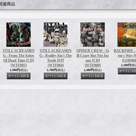
関連商品
STILL SCREAMIN
STILL SCREAMIN
SPIDER CREW - St
BACKFIRE - 
G - From The Ashes
G - Reality Ain't The
ill Crazy But Not Ins
rm's Way [
Of Dead Time [CD]
Truth [EP]
ane [CD]
[GSR060
[WTF005]
[WTF004]
[WTF008]
2,180円
(税
1,980円
(税込)
1,780円
(税込)
2,480円
(税込)