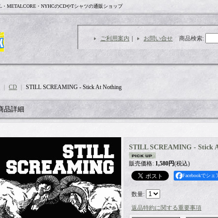
L・METALCORE・NYHCのCDやTシャツの通販ショップ
ご利用案内
｜
お問い合せ
商品検索
:
｜
CD
｜
STILL SCREAMING - Stick At Nothing
商品詳細
STILL SCREAMING - Stick A
販売価格
:
1,580円
(税込)
Facebookでシェ
数量
:
返品特約に関する重要事項