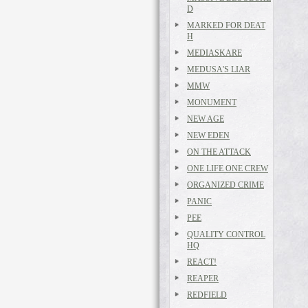
D
MARKED FOR DEAT
H
MEDIASKARE
MEDUSA'S LIAR
MMW
MONUMENT
NEW AGE
NEW EDEN
ON THE ATTACK
ONE LIFE ONE CREW
ORGANIZED CRIME
PANIC
PEE
QUALITY CONTROL
HQ
REACT!
REAPER
REDFIELD