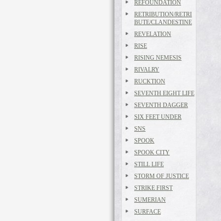
REFOUNDATION
RETRIBUTION/RETRI
BUTE/CLANDESTINE
REVELATION
RISE
RISING NEMESIS
RIVALRY
RUCKTION
SEVENTH EIGHT LIFE
SEVENTH DAGGER
SIX FEET UNDER
SNS
SPOOK
SPOOK CITY
STILL LIFE
STORM OF JUSTICE
STRIKE FIRST
SUMERIAN
SURFACE