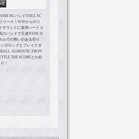
SH HCバンドSTILL SC
をリリース！WTFからのリ
ガイサウンドに直球ハードコ
気のバンドで王道NYHCサ
カルでの勢いのある切り
シンガロングとブレイクダ
, AGNOSTIC FRON
 SETTLE THE SCOREとか好
入り！