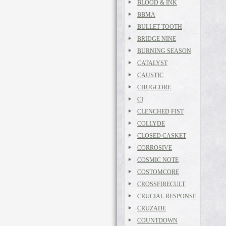
BLOOD & INK
BBMA
BULLET TOOTH
BRIDGE NINE
BURNING SEASON
CATALYST
CAUSTIC
CHUGCORE
CI
CLENCHED FIST
COLLYDE
CLOSED CASKET
CORROSIVE
COSMIC NOTE
COSTOMCORE
CROSSFIRECULT
CRUCIAL RESPONSE
CRUZADE
COUNTDOWN