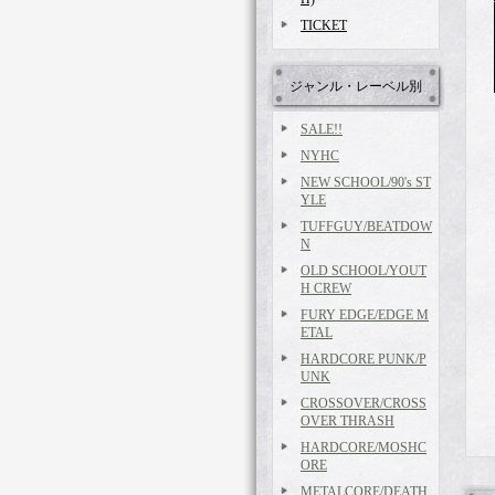
TICKET
ジャンル・レーベル別
SALE!!
NYHC
NEW SCHOOL/90's ST
YLE
TUFFGUY/BEATDOW
N
OLD SCHOOL/YOUT
H CREW
FURY EDGE/EDGE M
ETAL
HARDCORE PUNK/P
UNK
CROSSOVER/CROSS
OVER THRASH
HARDCORE/MOSHC
ORE
METALCORE/DEATH