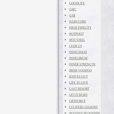
GOODLIFE
GMC
GSR
HARVCORE
HIGH FIDELITY
HOTFOOT
HOT STEEL
I FOR US
INDECISION
INDELIRIUM
INNER STRENGTH
IRISH VOODOO
KNIVES OUT
LIFE TO LIVE
LAST RESORT
LET IT BURN
LIFEFORCE
LUCIFERS LEGIONS
MASSIVE BLOODSHE