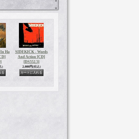
In Ha
SIDEKICK - Words
CD]
And Action [CD]
]
[DS552.5]
込)
2,080円
(税込)