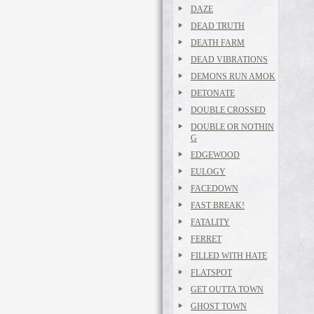
DAZE
DEAD TRUTH
DEATH FARM
DEAD VIBRATIONS
DEMONS RUN AMOK
DETONATE
DOUBLE CROSSED
DOUBLE OR NOTHIN
G
EDGEWOOD
EULOGY
FACEDOWN
FAST BREAK!
FATALITY
FERRET
FILLED WITH HATE
FLATSPOT
GET OUTTA TOWN
GHOST TOWN