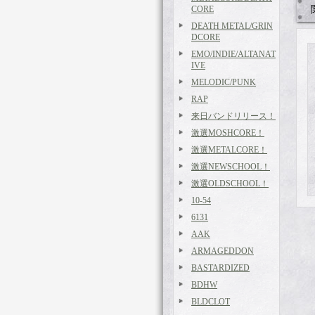
CORE
DEATH METAL/GRIN
DCORE
EMO/INDIE/ALTANAT
IVE
MELODIC/PUNK
RAP
来日バンドリリース！
激選MOSHCORE！
激選METALCORE！
激選NEWSCHOOL！
激選OLDSCHOOL！
10-54
6131
AAK
ARMAGEDDON
BASTARDIZED
BDHW
BLDCLOT