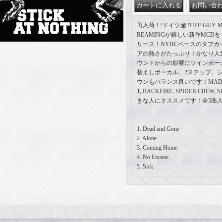
｜
再入荷！!ドイツ産TUFF GUY MO
REAMINGが嬉しい新作MCD
リース！NYHCベースのタフ
アの熱さがたっぷり！かなり人
ウンドからの影響にツインボー
替えしボーカル、2ステップ、
ウンもバランス良いです！MADBALL
T, BACKFIRE, SPIDER CREW,
きな人にオススメです！全5曲
1. Dead and Gone
2. Alone
3. Coming Home
4. No Excuse
5. Sick