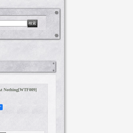
t Nothing
[
WTF009
]
ア